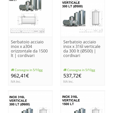
Serbatoio acciaio
Serbatoio acciaio
inox x a304
inox x 316l verticale
orizzontale da 1500
da 300 lt (Ø500) |
lt | cordivari
cordivari
Consegna in 5/10gg
Consegna in 5/10gg
962,41€
537,72€
IVA Inc.
IVA Inc.