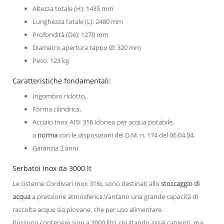
Altezza totale (H): 1435 mm
Lunghezza totale (L): 2480 mm
Profondità (De): 1270 mm
Diametro apertura tappo Ø: 320 mm
Peso: 123 kg
Caratteristiche fondamentali:
Ingombro ridotto,
Forma cilindrica,
Acciaio Inox AISI 316 idoneo per acqua potabile,
a
norma
con le disposizioni del D.M. n. 174 del 06.04.04.
Garanzia 2 anni.
Serbatoi inox da 3000 lt
Le cisterne Cordivari Inox 316L sono destinati allo
stoccaggio di
acqua
a pressione atmosferica.Vantano una grande capacità di
raccolta acque sia piovane, che per uso alimentare.
Possono contenere sino a 3000 litri, risultando assai capienti, ma