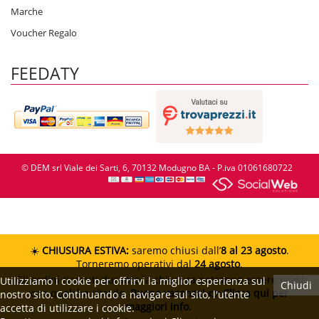
Marche
Voucher Regalo
FEEDATY
© DEM srl Viale dei Sarti, 6, 70132 Modugno BA - P.iva 01061680722
☀️
CHIUSURA ESTIVA:
saremo chiusi dall’
8 al 23 agosto
.
Torneremo operativi dal
24 agosto
.
Gli ordini ricevuti durante la chiusura potranno essere evasi
Utilizziamo i cookie per offrirvi la miglior esperienza sul
Chiudi
con qualche ritardo.
Buone vacanze!
👉 Clicca qui per
nostro sito. Continuando a navigare sul sito, l'utente
maggiori info.
accetta di utilizzare i cookie.