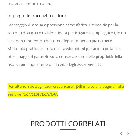
materiali, forme e colori.
Impiego del raccoglitore inox
Stoccaggio di acqua a pressione atmosferica. Ottima sia per la
raccolta di acqua pluviale, stipata per irrigare i campi agricoli, in un
secondo momento, che come
deposito per acqua da bere
.
Molto più pratica e sicura dei classici bidoni per acqua potabile,
offre maggiori garanzie sulla conservazione delle
proprietà
della
risorsa più importante per la vita degli esseri viventi.
Per ulteriori dettagli tecnici scaricare il
pdf
in alto alla pagina nella
sezione
“SCHEDA TECNICA”.
PRODOTTI CORRELATI