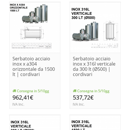
Serbatoio acciaio
Serbatoio acciaio
inox x a304
inox x 316l verticale
orizzontale da 1500
da 300 lt (Ø500) |
lt | cordivari
cordivari
Consegna in 5/10gg
Consegna in 5/10gg
962,41€
537,72€
IVA Inc.
IVA Inc.