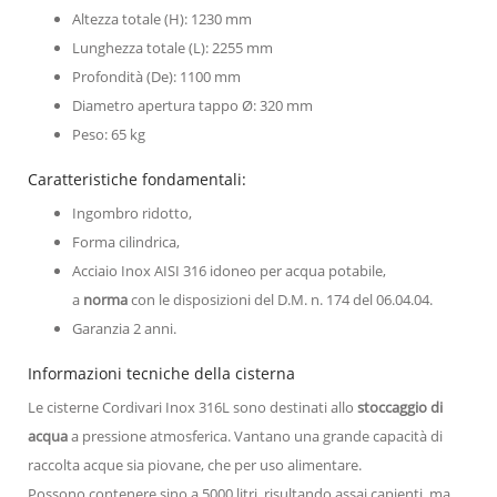
Altezza totale (H): 1230 mm
Lunghezza totale (L): 2255 mm
Profondità (De): 1100 mm
Diametro apertura tappo Ø: 320 mm
Peso: 65 kg
Caratteristiche fondamentali:
Ingombro ridotto,
Forma cilindrica,
Acciaio Inox AISI 316 idoneo per acqua potabile,
a
norma
con le disposizioni del D.M. n. 174 del 06.04.04.
Garanzia 2 anni.
Informazioni tecniche della cisterna
Le cisterne Cordivari Inox 316L sono destinati allo
stoccaggio di
acqua
a pressione atmosferica. Vantano una grande capacità di
raccolta acque sia piovane, che per uso alimentare.
Possono contenere sino a 5000 litri, risultando assai capienti, ma