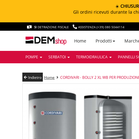
☀️
CHIUSUR
Gli ordini ricevuti durante la 
SI
DETRAZIONE FISCALE
ASSISTENZA (+39) 080 5044114
March
Home
Prodotti
POMPE
SERBATOI
TERMOIDRAULICA
PANNELLI S
Indietro
Home
CORDIVARI - BOLLY 2 XL WB PER PRODUZION