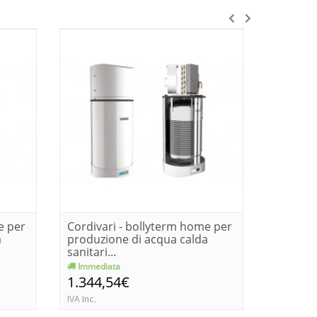
e per
Cordivari - bollyterm home per
Cordivar
a
produzione di acqua calda
panarea
sanitari...
Immediata
Immedia
1.344,54€
1.230,
IVA Inc.
IVA Inc.