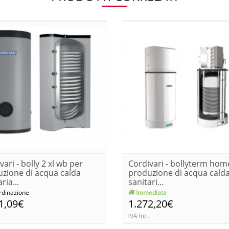
vari - bolly 2 xl wb per
Cordivari - bollyterm hom
zione di acqua calda
produzione di acqua cald
ria...
sanitari...
rdinazione
Immediata
1,09€
1.272,20€
IVA Inc.