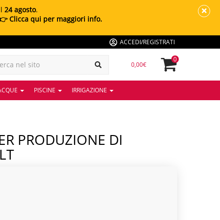
al
24 agosto
.
👉 Clicca qui per maggiori info.
ACCEDI/REGISTRATI
0
0,00€
 ACQUE
PISCINE
IRRIGAZIONE
LT