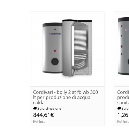
Cordivari - bolly 2 st fb wb 300
Cordi
lt per produzione di acqua
produ
calda...
sanita
Su ordinazione
Su o
844,61€
1.26
IVA Inc.
IVA Inc.