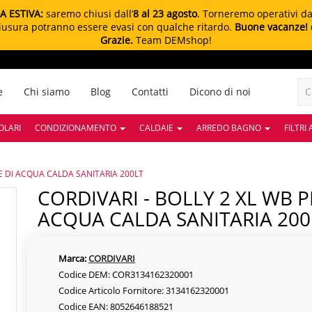
A ESTIVA:
saremo chiusi dall’
8 al 23 agosto
. Torneremo operativi d
chiusura potranno essere evasi con qualche ritardo.
Buone vacanze!
Grazie.
Team DEMshop!
e
Chi siamo
Blog
Contatti
Dicono di noi
OLARI
CONDIZIONAMENTO
CALDAIE
ARREDO BAGNO
FILTRI
E DI ACQUA CALDA SANITARIA 200LT
CORDIVARI - BOLLY 2 XL WB PER PRODUZIONE DI
ACQUA CALDA SANITARIA 200
Marca:
CORDIVARI
Codice DEM: COR3134162320001
Codice Articolo Fornitore: 3134162320001
Codice EAN: 8052646188521