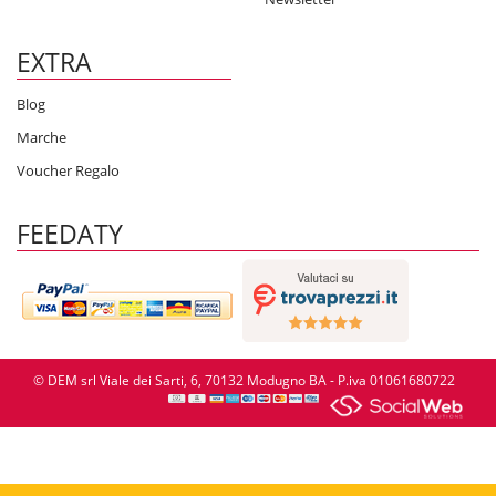
EXTRA
Blog
Marche
Voucher Regalo
FEEDATY
© DEM srl Viale dei Sarti, 6, 70132 Modugno BA - P.iva 01061680722