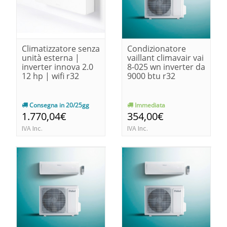
Climatizzatore senza
Condizionatore
unità esterna |
vaillant climavair vai
inverter innova 2.0
8-025 wn inverter da
12 hp | wifi r32
9000 btu r32
Consegna in 20/25gg
Immediata
1.770,04€
354,00€
IVA Inc.
IVA Inc.