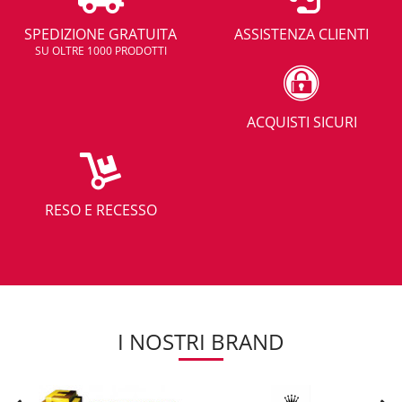
Il consiglio è quello di comprare climatizzatori mobili nuovi, magari
approfittando delle offerte che troverai sul
catalogo on line
di
SPEDIZIONE GRATUITA
ASSISTENZA CLIENTI
DemShop. Anche perchè in caso di prodotti di seconda mano non
SU OLTRE 1000 PRODOTTI
potrai mai essere sicuro del grado di manutenzione mantenuto dal
precedente proprietario ed essere certo che abbia svolto una
corretta
manutenzione
. Ad ogni modo comprando sul nostro negozio
potrai pure risparmiare e scoprire come anche i
condizionatori caldo
ACQUISTI SICURI
e freddo
mobili possono essere economici e non occorre spendere
troppi euro per regalarti uno tra i migliori clima portatili, con funzione
deumidificatore inclusa, da posizionare nel tuo salotto.
La
comodità
poi di spostarlo nella camera che preferisci ed averlo
RESO E RECESSO
mentre guardi la tv, nei bollenti pomeriggi di Luglio, o in camera da
letto, quando cerchi ristoro durante la notte, è qualcosa di
indescrivibile. E già, perchè le basse soglie acustiche raggiunte da
queste macchine di condizionamento ne favoriscono l'uso anche
mentre dormite.
Un
motore silenzioso
che per nulla disturberà il vostro incontro con
Morfeo. Attenzione però ad informati sulla potenza in btu che
I NOSTRI BRAND
dovrebbero avere queste macchine per soddisfare la tua voglia di
comfort.
Ogni condizionatore spostabile dovrà avere una capacità di