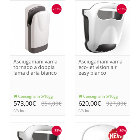
-33%
-33%
Asciugamani vama
Asciugamani vama
tornado a doppia
eco-jet vision air
lama d'aria bianco
easy bianco
Consegna in 5/10gg
Consegna in 5/10gg
573,00€
620,00€
854,00€
927,00€
IVA Inc.
IVA Inc.
-33%
-30%