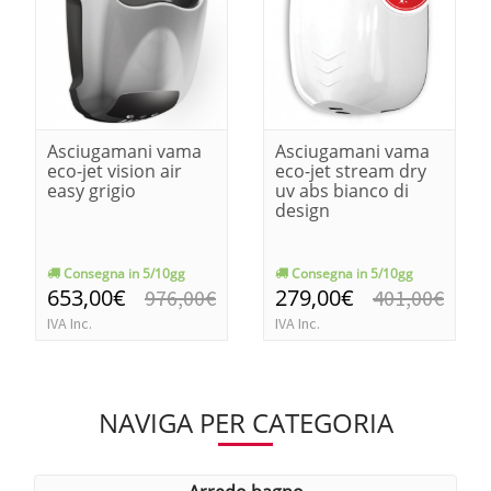
Asciugamani vama
Asciugamani vama
eco-jet vision air
eco-jet stream dry
easy grigio
uv abs bianco di
design
Consegna in 5/10gg
Consegna in 5/10gg
653,00€
279,00€
976,00€
401,00€
IVA Inc.
IVA Inc.
NAVIGA PER CATEGORIA