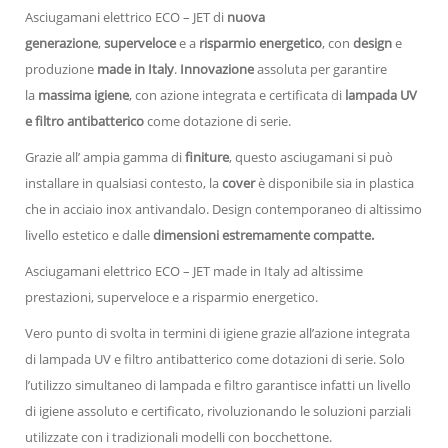
Asciugamani elettrico ECO – JET di
nuova
generazione
,
superveloce
e a
risparmio energetico
, con
design
e
produzione
made in Italy
.
Innovazione
assoluta per garantire
la
massima igiene
, con azione integrata e certificata di
lampada UV
e filtro antibatterico
come dotazione di serie.
Grazie all’ ampia gamma di
finiture
, questo asciugamani si può
installare in qualsiasi contesto, la
cover
è disponibile sia in plastica
che in acciaio inox antivandalo. Design contemporaneo di altissimo
livello estetico e dalle
dimensioni estremamente compatte.
Asciugamani elettrico ECO – JET made in Italy ad altissime
prestazioni, superveloce e a risparmio energetico.
Vero punto di svolta in termini di igiene grazie all’azione integrata
di lampada UV e filtro antibatterico come dotazioni di serie. Solo
l’utilizzo simultaneo di lampada e filtro garantisce infatti un livello
di igiene assoluto e certificato, rivoluzionando le soluzioni parziali
utilizzate con i tradizionali modelli con bocchettone.