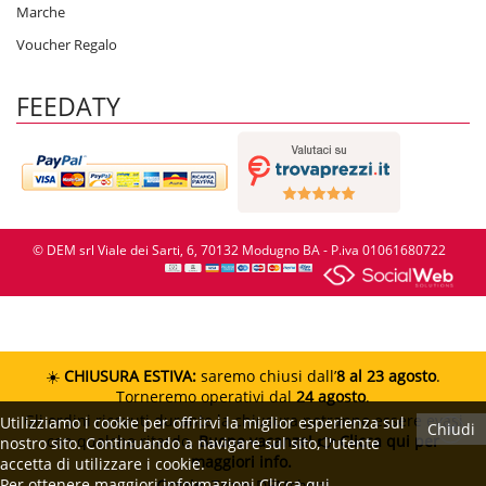
Marche
Voucher Regalo
FEEDATY
© DEM srl Viale dei Sarti, 6, 70132 Modugno BA - P.iva 01061680722
☀️
CHIUSURA ESTIVA:
saremo chiusi dall’
8 al 23 agosto
.
Torneremo operativi dal
24 agosto
.
Gli ordini ricevuti durante la chiusura potranno essere evasi
Utilizziamo i cookie per offrirvi la miglior esperienza sul
Chiudi
con qualche ritardo.
Buone vacanze!
👉 Clicca qui per
nostro sito. Continuando a navigare sul sito, l'utente
maggiori info.
accetta di utilizzare i cookie.
Per ottenere maggiori informazioni
Clicca qui
Grazie.
Team DEMshop!