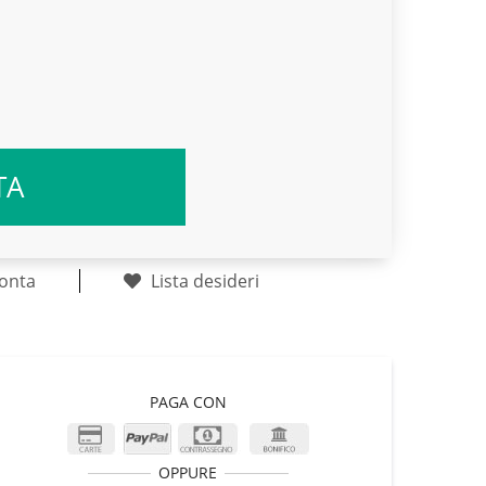
TA
onta
Lista desideri
PAGA CON
OPPURE