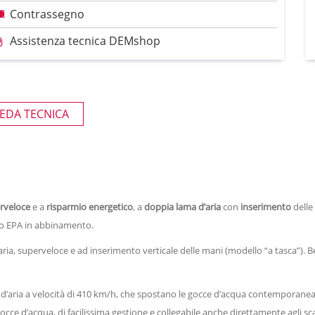
Contrassegno
Assistenza tecnica DEMshop
EDA TECNICA
rveloce
e a
risparmio energetico
,
a
doppia lama d’aria
con
inserimento
delle
tro EPA in abbinamento.
aria, superveloce e ad inserimento verticale delle mani (modello “a tasca”). 
e d’aria a velocità di 410 km/h, che spostano le gocce d’acqua contemporane
gocce d’acqua, di facilissima gestione e collegabile anche direttamente agli sca