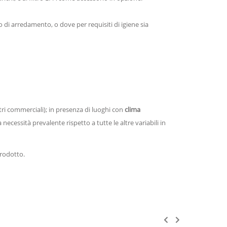
lo di arredamento, o dove per requisiti di igiene sia
ri commerciali); in presenza di luoghi con
clima
a necessità prevalente rispetto a tutte le altre variabili in
prodotto.