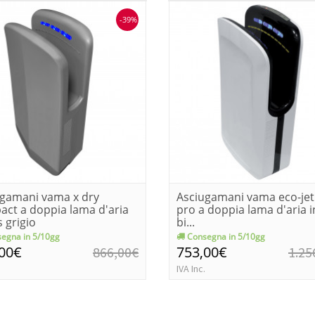
-39%
ugamani vama x dry
Asciugamani vama eco-jet
ct a doppia lama d'aria
pro a doppia lama d'aria i
s grigio
bi...
egna in 5/10gg
Consegna in 5/10gg
,00€
753,00€
866,00€
1.25
IVA Inc.