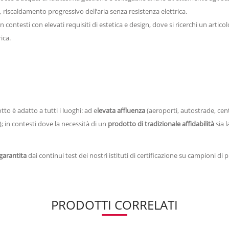
riscaldamento progressivo dell’aria senza resistenza elettrica.
n contesti con elevati requisiti di estetica e design, dove si ricerchi un artico
ica.
to è adatto a tutti i luoghi: ad e
levata affluenza
(aeroporti, autostrade, cent
a); in contesti dove la necessità di un
prodotto di tradizionale
affidabilità
sia l
 garantita
dai continui test dei nostri istituti di certificazione su campioni di 
PRODOTTI CORRELATI