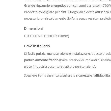
Grande risparmio energetico
con consumi pari a soli 1750W, 
Prodotto consigliato per tutti i luoghi ad elevata affluenza, i
necessario un riscaldamento dell’aria senza resistenza elettr
Dimensioni
H X L X P 650 X 300 X 230 (mm)
Dove installarlo
Di
facile pulizia
,
manutenzione
e
installazione
, questo prodot
particolarmente freddo
(baite, stazioni di impianti di risalit
gioco (industria pesante, strutture penitenziarie).
Scegliere
Vama
significa scegliere la
sicurezza
e l'
affidabilità