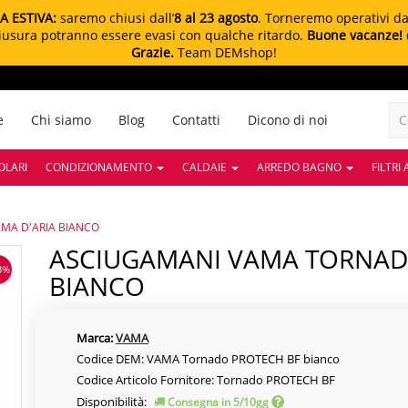
A ESTIVA:
saremo chiusi dall’
8 al 23 agosto
. Torneremo operativi d
chiusura potranno essere evasi con qualche ritardo.
Buone vacanze!
Grazie.
Team DEMshop!
e
Chi siamo
Blog
Contatti
Dicono di noi
OLARI
CONDIZIONAMENTO
CALDAIE
ARREDO BAGNO
FILTRI
MA D'ARIA BIANCO
ASCIUGAMANI VAMA TORNADO A DOPPIA LAMA D'ARIA
3%
BIANCO
Marca:
VAMA
Codice DEM: VAMA Tornado PROTECH BF bianco
Codice Articolo Fornitore: Tornado PROTECH BF
Disponibilità:
Consegna in 5/10gg