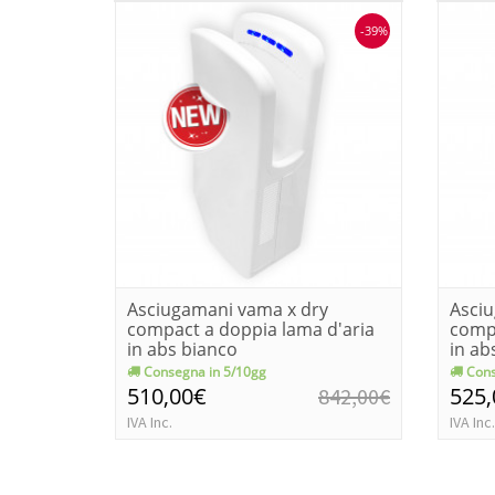
-39%
Asciugamani vama x dry
Asci
compact a doppia lama d'aria
compa
in abs bianco
in ab
Consegna in 5/10gg
Cons
510,00€
525
842,00€
IVA Inc.
IVA Inc.