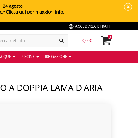
al
24 agosto
.
👉 Clicca qui per maggiori info.
ACCEDI/REGISTRATI
0
0,00€
 ACQUE
PISCINE
IRRIGAZIONE