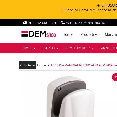
☀️
CHIUSUR
Gli ordini ricevuti durante la 
SI
DETRAZIONE FISCALE
ASSISTENZA (+39) 080 5044114
March
Home
Prodotti
POMPE
SERBATOI
TERMOIDRAULICA
PANNELLI S
Indietro
Home
ASCIUGAMANI VAMA TORNADO A DOPPIA LA
-3