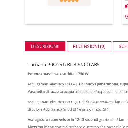
DESCRIZIONE
RECENSIONI (0)
SCH
Tornado PROtech BF BIANCO ABS
Potenza massima assorbita: 1750 W
Asciugamani elettrico ECO – JET di
nuova generazione
,
supe
Vaschetta di raccolta acqua
alla base dell’apparecchio e fil
Asciugamani elettrico ECO – JET di
fascia premium
a lama d’
di colore ABS bianco (mod BF) e grigio (mod. SF).
Asciugatura super veloce in 12-15 secondi
grazie alle 2 lam
Massima igiene
grazie al serbatoio interno che raccoglie le 