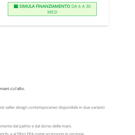
SIMULA FINANZIAMENTO
DA 6 A 30
MESI
mani
dall’
alto.
Best seller design contemporaneo disponibile in due varianti
amente dal palmo e dal dorso delle mani.
richi, e al filtro EPA come accessorio in opzione.