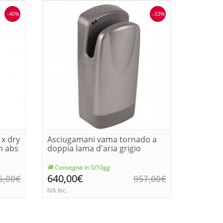
-40%
-33%
 x dry
Asciugamani vama tornado a
Asciuga
n abs
doppia lama d'aria grigio
vision a
Consegna in 5/10gg
Consegn
640,00€
620,0
6,00€
957,00€
IVA Inc.
IVA Inc.