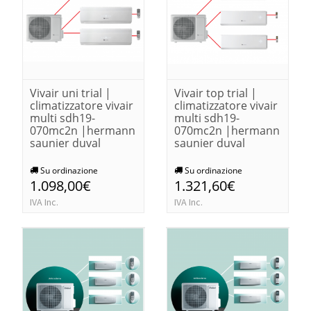
Vivair uni trial |
Vivair top trial |
climatizzatore vivair
climatizzatore vivair
multi sdh19-
multi sdh19-
070mc2n |hermann
070mc2n |hermann
saunier duval
saunier duval
Su ordinazione
Su ordinazione
1.098,00€
1.321,60€
IVA Inc.
IVA Inc.