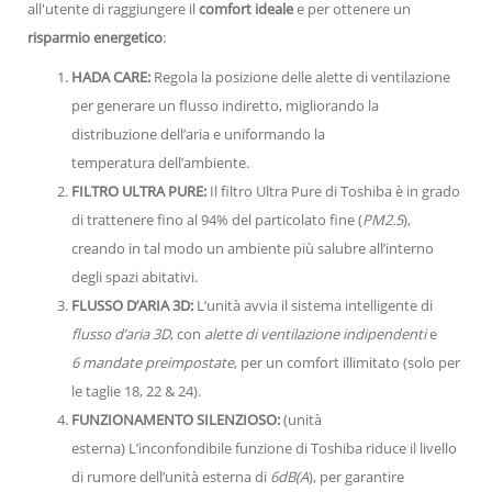
all'utente di raggiungere il
comfort ideale
e per ottenere un
risparmio energetico
:
HADA CARE:
Regola la posizione delle alette di ventilazione
per generare un flusso indiretto, migliorando la
distribuzione dell’aria e uniformando la
temperatura dell’ambiente.
FILTRO ULTRA PURE:
Il filtro Ultra Pure di Toshiba è in grado
di trattenere fino al 94% del particolato fine (
PM2.5
),
creando in tal modo un ambiente più salubre all’interno
degli spazi abitativi.
FLUSSO D’ARIA 3D:
L’unità avvia il sistema intelligente di
flusso d’aria 3D
, con
alette di ventilazione indipendenti
e
6 mandate preimpostate
, per un comfort illimitato (solo per
le taglie 18, 22 & 24).
FUNZIONAMENTO SILENZIOSO:
(unità
esterna) L’inconfondibile funzione di Toshiba riduce il livello
di rumore dell’unità esterna di
6dB(A
), per garantire