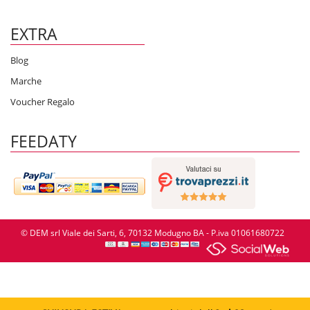
EXTRA
Blog
Marche
Voucher Regalo
FEEDATY
© DEM srl Viale dei Sarti, 6, 70132 Modugno BA - P.iva 01061680722