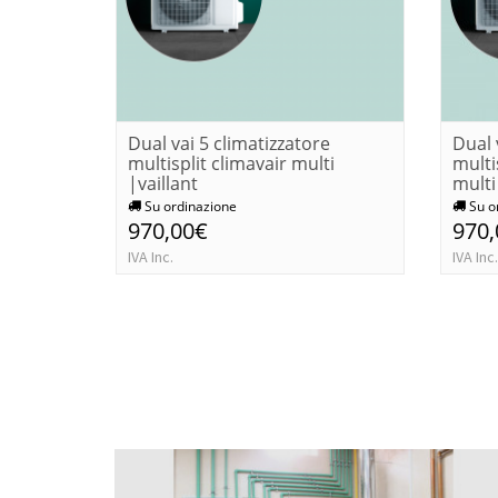
Dual vai 5 climatizzatore
Dual 
multisplit climavair multi
multi
|vaillant
multi
Su ordinazione
Su o
970,00€
970
IVA Inc.
IVA Inc.