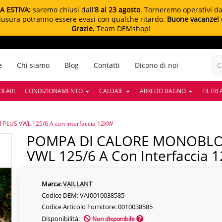
A ESTIVA:
saremo chiusi dall’
8 al 23 agosto
. Torneremo operativi d
chiusura potranno essere evasi con qualche ritardo.
Buone vacanze!
Grazie.
Team DEMshop!
e
Chi siamo
Blog
Contatti
Dicono di noi
OLARI
CONDIZIONAMENTO
CALDAIE
ARREDO BAGNO
FILTRI
US VWL 125/6 A con interfaccia 12KW
POMPA DI CALORE MONOBLOCCO AroTHERM PLUS
VWL 125/6 A Con Interfaccia 
Marca:
VAILLANT
Codice DEM: VAI0010038585
Codice Articolo Fornitore: 0010038585
Disponibilità:
Non disponibile