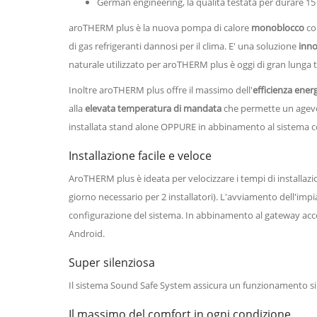
German engineering, la qualità testata per durare 15
aroTHERM plus è la nuova pompa di calore
monoblocco
c
di gas refrigeranti dannosi per il clima. E' una soluzione
inno
naturale utilizzato per aroTHERM plus è oggi di gran lunga tr
Inoltre aroTHERM plus offre il massimo dell'
efficienza ener
alla
elevata temperatura di mandata
che permette un agevo
installata stand alone OPPURE in abbinamento al sistema 
Installazione facile e veloce
AroTHERM plus è ideata per velocizzare i tempi di installaz
giorno necessario per 2 installatori). L'avviamento dell'im
configurazione del sistema. In abbinamento al gateway acces
Android.
Super silenziosa
Il sistema Sound Safe System assicura un funzionamento si
Il massimo del comfort in ogni condizione