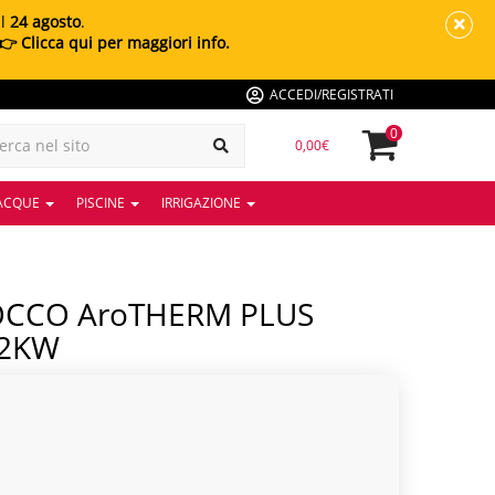
al
24 agosto
.
👉 Clicca qui per maggiori info.
ACCEDI/REGISTRATI
0
0,00€
 ACQUE
PISCINE
IRRIGAZIONE
12KW