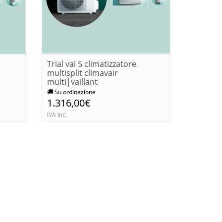
Trial vai 5 climatizzatore
Sensoco
multisplit climavair
settiman
multi|vaillant
Su ordinazione
Su ordi
1.316,00€
243,0
IVA Inc.
IVA Inc.