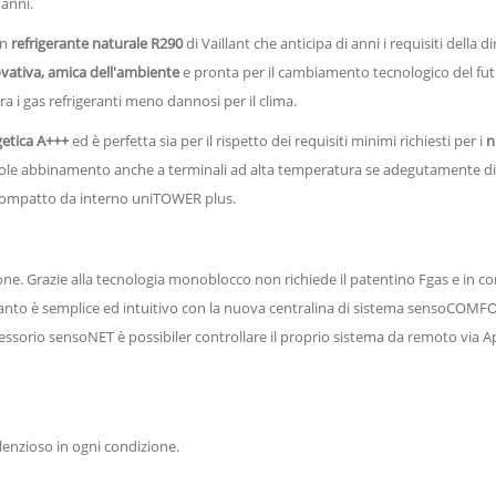
 anni.
on
refrigerante naturale R290
di Vaillant che anticipa di anni i requisiti della
vativa, amica dell'ambiente
e pronta per il cambiamento tecnologico del fut
a i gas refrigeranti meno dannosi per il clima.
getica A+++
ed è perfetta sia per il rispetto dei requisiti minimi richiesti per i
n
le abbinamento anche a terminali ad alta temperatura se adegutamente dim
compatto da interno uniTOWER plus.
ione. Grazie alla tecnologia monoblocco non richiede il patentino Fgas e in
pianto è semplice ed intuitivo con la nuova centralina di sistema sensoCOMFO
sorio sensoNET è possibiler controllare il proprio sistema da remoto via App
lenzioso in ogni condizione.