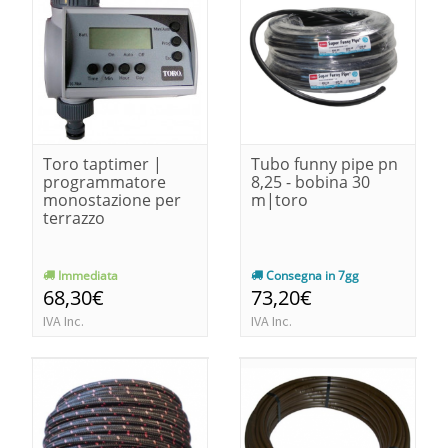
Toro taptimer |
Tubo funny pipe pn
programmatore
8,25 - bobina 30
monostazione per
m|toro
terrazzo
Immediata
Consegna in 7gg
68,30€
73,20€
IVA Inc.
IVA Inc.