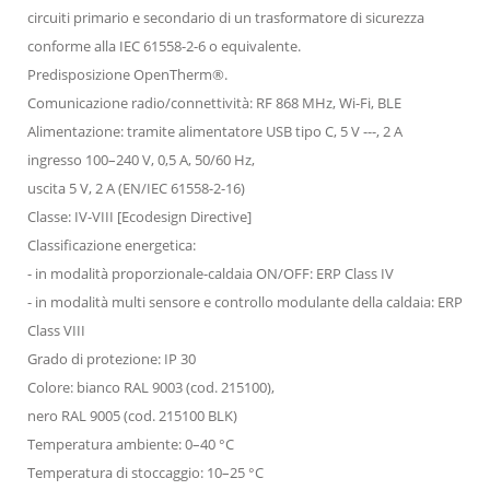
circuiti primario e secondario di un trasformatore di sicurezza
conforme alla IEC 61558-2-6 o equivalente.
Predisposizione OpenTherm®.
Comunicazione radio/connettività: RF 868 MHz, Wi-Fi, BLE
Alimentazione: tramite alimentatore USB tipo C, 5 V ---, 2 A
ingresso 100–240 V, 0,5 A, 50/60 Hz,
uscita 5 V, 2 A (EN/IEC 61558-2-16)
Classe: IV-VIII [Ecodesign Directive]
Classificazione energetica:
- in modalità proporzionale-caldaia ON/OFF: ERP Class IV
- in modalità multi sensore e controllo modulante della caldaia: ERP
Class VIII
Grado di protezione: IP 30
Colore: bianco RAL 9003 (cod. 215100),
nero RAL 9005 (cod. 215100 BLK)
Temperatura ambiente: 0–40 °C
Temperatura di stoccaggio: 10–25 °C