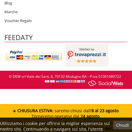
Blog
Marche
Voucher Regalo
FEEDATY
© DEM srl Viale dei Sarti, 6, 70132 Modugno BA - P.iva 01061680722
☀️
CHIUSURA ESTIVA:
saremo chiusi dall’
8 al 23 agosto
.
Torneremo operativi dal
24 agosto
.
Gli ordini ricevuti durante la chiusura potranno essere evasi
Utilizziamo i cookie per offrirvi la miglior esperienza sul
Chiudi
con qualche ritardo.
Buone vacanze!
👉 Clicca qui per
nostro sito. Continuando a navigare sul sito, l'utente