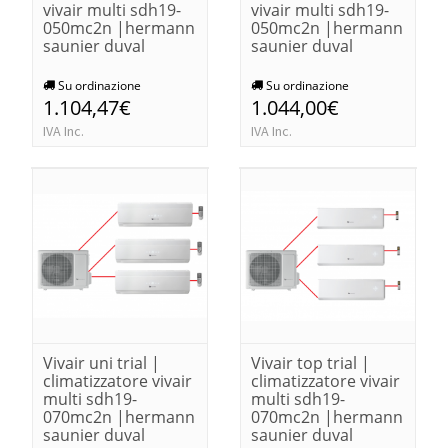
vivair multi sdh19-
vivair multi sdh19-
050mc2n |hermann
050mc2n |hermann
saunier duval
saunier duval
Su ordinazione
Su ordinazione
1.104,47€
1.044,00€
IVA Inc.
IVA Inc.
Vivair uni trial |
Vivair top trial |
climatizzatore vivair
climatizzatore vivair
multi sdh19-
multi sdh19-
070mc2n |hermann
070mc2n |hermann
saunier duval
saunier duval