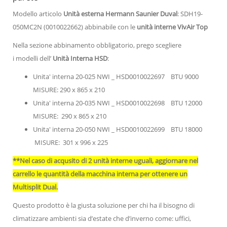
Modello articolo
Unità esterna Hermann Saunier Duval
: SDH19-
050MC2N (0010022662) abbinabile con le
unità interne VivAir Top
Nella sezione abbinamento obbligatorio, prego scegliere
i modelli dell’
Unità Interna HSD
:
Unita' interna 20-025 NWI _ HSD0010022697 BTU 9000
MISURE: 290 x 865 x 210
Unita' interna 20-035 NWI _ HSD0010022698 BTU 12000
MISURE: 290 x 865 x 210
Unita' interna 20-050 NWI _ HSD0010022699 BTU 18000
MISURE: 301 x 996 x 225
**Nel caso di acqusito di 2 unità interne uguali, aggiornare nel
carrello le quantità della macchina interna per ottenere un
Multisplit Dual.
Questo prodotto è la giusta soluzione per chi ha il bisogno di
climatizzare ambienti sia d’estate che d’inverno come: uffici,