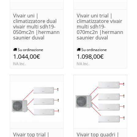
Vivair uni |
Vivair uni trial |
climatizzatore dual
climatizzatore vivair
vivair multi sdh19-
multi sdh19-
050mc2n |hermann
070mc2n |hermann
saunier duval
saunier duval
Su ordinazione
Su ordinazione
1.044,00€
1.098,00€
IVA Inc.
IVA Inc.
Vivair top trial |
Vivair top quadri |