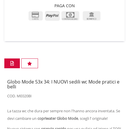
PAGA CON
Globo Mode 53x 34: I NUOVI sedili wc Mode pratici e
belli
COD. ME020BI
La tazza wc che dura per sempre non l'hanno ancora inventata. Se
devi cambiare un
copriwater Globo Mode
, scegli l’ originale!
Nuovo sistema con
sgancio rapido
per una pulizia ed igiene al TOP!