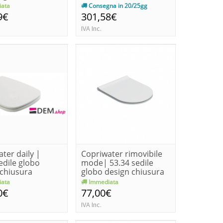
ata
Consegna in 20/25gg
9€
301,58€
IVA Inc.
ter daily |
Copriwater rimovibile
edile globo
mode| 53.34 sedile
 chiusura
globo design chiusura
se
no...
ata
Immediata
0€
77,00€
IVA Inc.