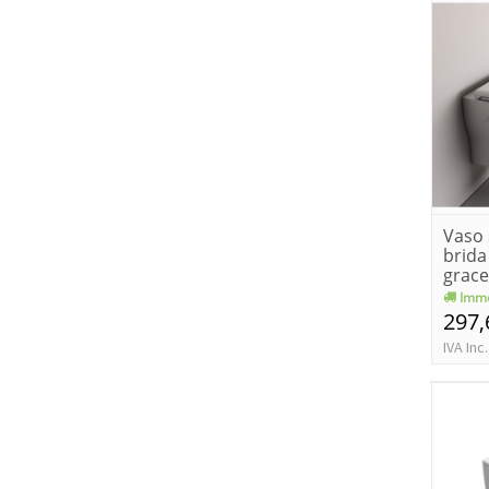
Vaso 
brida
grace
Imme
297,
IVA Inc.