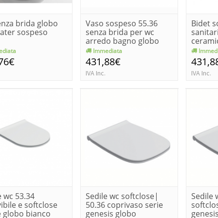
nza brida globo
Vaso sospeso 55.36
Bidet 
water sospeso
senza brida per wc
sanitar
arredo bagno globo
cerami
genesis
diata
Immediata
Immedi
76€
431,88€
431,8
IVA Inc.
IVA Inc.
e wc 53.34
Sedile wc softclose|
Sedile 
ibile e softclose
50.36 coprivaso serie
softclo
 globo bianco
genesis globo
genesi