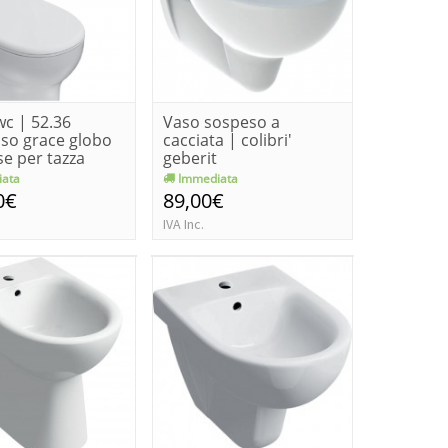
wc | 52.36
Vaso sospeso a
aso grace globo
cacciata | colibri'
se per tazza
geberit
ata
Immediata
0€
89,00€
IVA Inc.