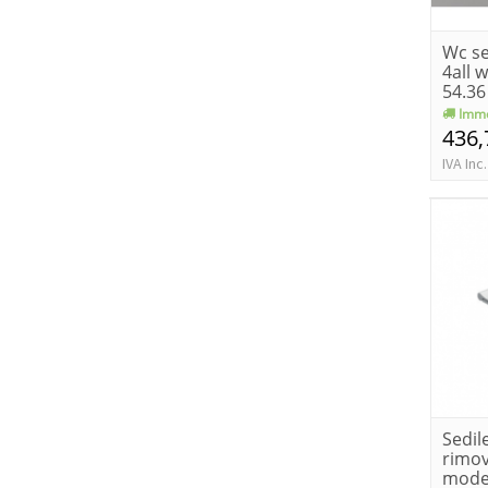
Wc se
4all 
54.36
Imme
436,
IVA Inc.
Sedil
rimov
mode