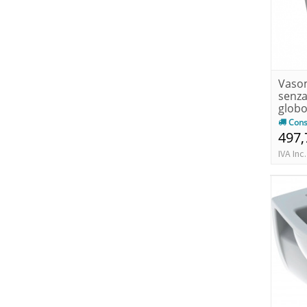
Vasom
senza
globo
Cons
497,
IVA Inc.