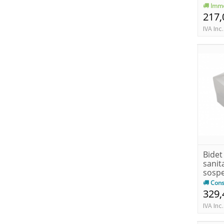
opac
Imme
217,
IVA Inc.
Bidet
sanit
sospe
Cons
329,
IVA Inc.