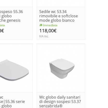
sospeso 55.36
Sedile wc 53.34
i globo
rimovibile e softclose
che genesis
mode globo bianco
ata
Immediata
8€
118,00€
IVA Inc.
wc
Wc globo daily sanitari
se|55.36 serie
di design sospesi 53.37
s globo
senzabrida®