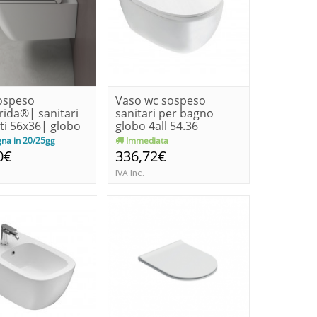
ospeso
Vaso wc sospeso
rida®| sanitari
sanitari per bagno
ti 56x36| globo
globo 4all 54.36
na in 20/25gg
Immediata
0€
336,72€
IVA Inc.