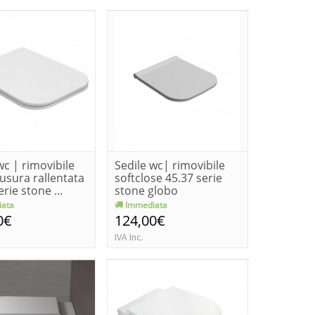
wc | rimovibile
Sedile wc| rimovibile
usura rallentata
softclose 45.37 serie
rie stone ...
stone globo
ata
Immediata
0€
124,00€
IVA Inc.