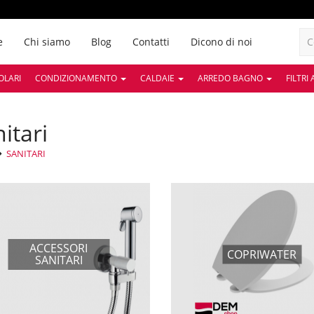
e
Chi siamo
Blog
Contatti
Dicono di noi
OLARI
CONDIZIONAMENTO
CALDAIE
ARREDO BAGNO
FILTRI
nitari
SANITARI
ACCESSORI
COPRIWATER
SANITARI