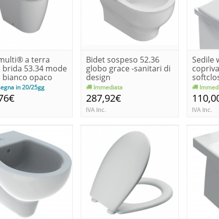
ulti® a terra
Bidet sospeso 52.36
Sedile 
 brida 53.34 mode
globo grace -sanitari di
copriv
 bianco opaco
design
softclo
bagno
egna in 20/25gg
Immediata
Immedi
76€
287,92€
110,0
IVA Inc.
IVA Inc.