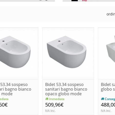
ordi
 53.34 sospeso
Bidet 53.34 sospeso
Bidet s
ari bagno bianco
sanitari bagno bianco
globo 
o mode
opaco globo mode
diata
Immediata
Conseg
60€
509,96€
488,0
IVA Inc.
IVA Inc.