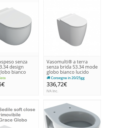
ospeso senza
Vasomulti® a terra
3.34 design
senza brida 53.34 mode
lobo bianco
globo bianco lucido
ata
Consegna in 20/25gg
6€
336,72€
IVA Inc.