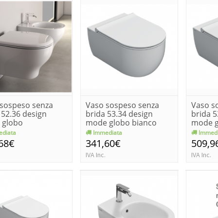
sospeso senza
Vaso sospeso senza
Vaso s
 52.36 design
brida 53.34 design
brida 5
 globo
mode globo bianco
mode g
lucido
opaco
diata
Immediata
Immedi
68€
341,60€
509,9
IVA Inc.
IVA Inc.