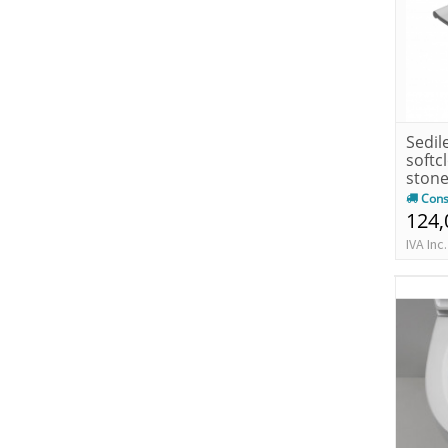
Sedil
softc
stone
Cons
124,
IVA Inc.