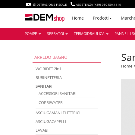
SI
DETRAZIONE FISCALE
ASSISTENZA (+39) 080 5044114
March
Home
Prodotti
POMPE
SERBATOI
TERMOIDRAULICA
PANNELLI S
sa
ARREDO BAGNO
Home
WC BIDET 2in1
RUBINETTERIA
SANITARI
ACCESSORI SANITARI
COPRIWATER
ASCIUGAMANI ELETTRICI
ASCIUGACAPELLI
LAVABI