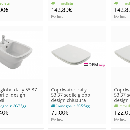
o
diata
Immediata
Immedi
00€
142,89€
142,8
IVA Inc.
IVA Inc.
 globo daily 53.37
Copriwater daily |
Copriwa
ari di design
53.37 sedile globo
53.37 s
si
design chiusura
design
normale
softclo
egna in 20/25gg
Consegna in 20/25gg
Immedi
40€
79,00€
122,0
IVA Inc.
IVA Inc.