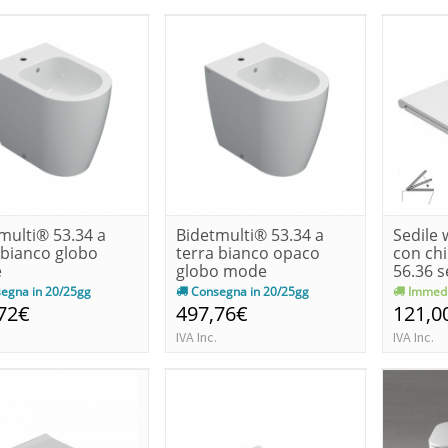
multi® 53.34 a
Bidetmulti® 53.34 a
Sedile 
 bianco globo
terra bianco opaco
con chi
e
globo mode
56.36 se
egna in 20/25gg
Consegna in 20/25gg
Immedi
72€
497,76€
121,0
IVA Inc.
IVA Inc.