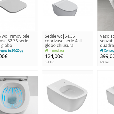
e wc| rimovibile
Sedile wc|54.36
Vaso s
lose 52.36 serie
coprivaso serie 4all
senzab
 globo
globo chiusura
quadra
softclose
stone
egna in 20/25gg
Immediata
Conseg
00€
124,00€
399,0
IVA Inc.
IVA Inc.