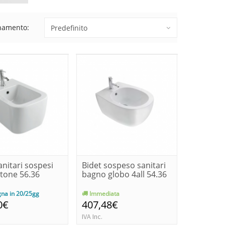
namento:
anitari sospesi
Bidet sospeso sanitari
stone 56.36
bagno globo 4all 54.36
na in 20/25gg
Immediata
0€
407,48€
IVA Inc.