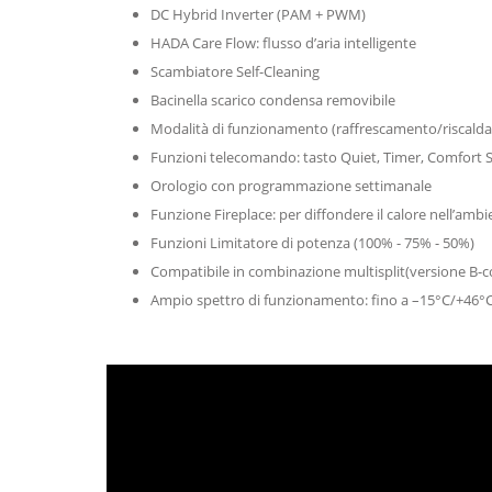
DC Hybrid Inverter (PAM + PWM)
HADA Care Flow: flusso d’aria intelligente
Scambiatore Self-Cleaning
Bacinella scarico condensa removibile
Modalità di funzionamento (raffrescamento/riscalda
Funzioni telecomando: tasto Quiet, Timer, Comfort 
Orologio con programmazione settimanale
Funzione Fireplace: per diffondere il calore nell’amb
Funzioni Limitatore di potenza (100% - 75% - 50%)
Compatibile in combinazione multisplit(versione B-c
Ampio spettro di funzionamento: fino a –15°C/+46°C