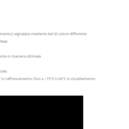
mento) segnalata mediante led di colore differente
Sleep
iente in maniera ottimale
ode)
 in raffrescamento; fino a –15°C/+24°C in riscaldamento