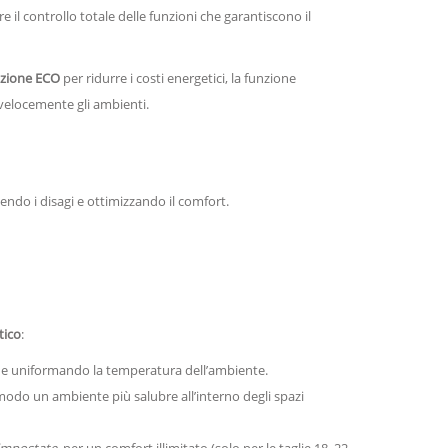
re il controllo totale delle funzioni che garantiscono il
nzione ECO
per ridurre i costi energetici, la funzione
 velocemente gli ambienti.
cendo i disagi e ottimizzando il comfort.
tico
:
ria e uniformando la temperatura dell’ambiente.
 modo un ambiente più salubre all’interno degli spazi
impostate
, per un comfort illimitato (solo per le taglie 18, 22