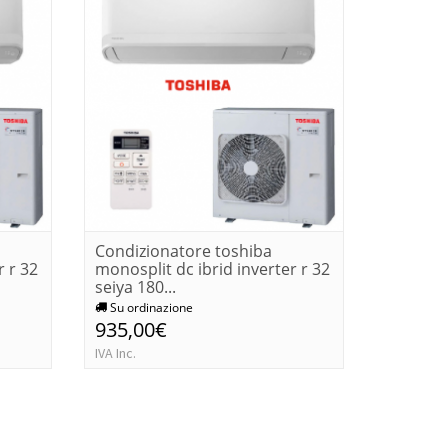
Condizionatore toshiba
Condizi
r r 32
monosplit dc ibrid inverter r 32
monospli
seiya 180...
seiya 700
Su ordinazione
Su ordi
935,00€
291,0
IVA Inc.
IVA Inc.