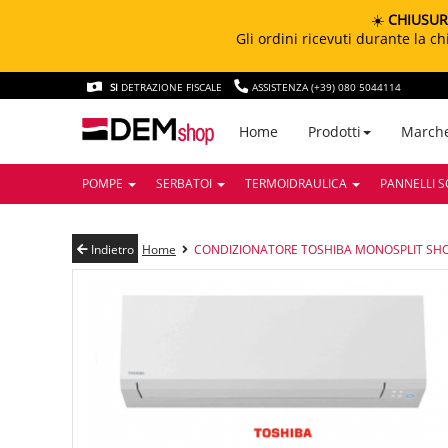
☀️
CHIUSUR
Gli ordini ricevuti durante la 
SI
DETRAZIONE FISCALE
ASSISTENZA (+39) 080 5044114
March
Home
Prodotti
POMPE
SERBATOI
TERMOIDRAULICA
PANNELLI S
Indietro
Home
CONDIZIONATORE TOSHIBA MONOSPLIT SHORA