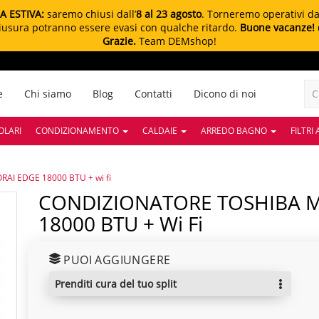
A ESTIVA:
saremo chiusi dall’
8 al 23 agosto
. Torneremo operativi d
chiusura potranno essere evasi con qualche ritardo.
Buone vacanze!
Grazie.
Team DEMshop!
e
Chi siamo
Blog
Contatti
Dicono di noi
OLARI
CONDIZIONAMENTO
CALDAIE
ARREDO BAGNO
FILTRI
I EDGE 18000 BTU + wi fi
CONDIZIONATORE TOSHIBA MONOSPLIT SHORAI EDGE
18000 BTU + Wi Fi
PUOI AGGIUNGERE
prenditi cura del tuo split