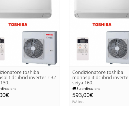
zionatore toshiba
Condizionatore toshiba
plit dc ibrid inverter r 32
monosplit dc ibrid inverte
130...
seiya 160...
rdinazione
Su ordinazione
,00€
593,00€
IVA Inc.