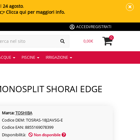
al
24 agosto
.
👉 Clicca qui per maggiori info.
ACCEDI/REGISTRATI
0
0,00€
 ACQUE
PISCINE
IRRIGAZIONE
Marca:
TOSHIBA
Codice DEM: TOSRAS-18J2AVSG-E
Codice EAN: 8855169078399
Disponibilità:
Non disponibile