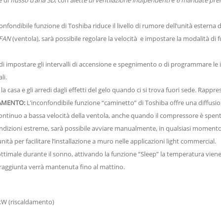
onfondibile funzione di Toshiba riduce il livello di rumore dell’unità esterna d
FAN
(ventola), sarà possibile regolare la velocità e impostare la modalità di 
di impostare gli intervalli di accensione e spegnimento o di programmare le i
li.
 casa e gli arredi dagli effetti del gelo quando ci si trova fuori sede. Rappre
DAMENTO:
L’inconfondibile funzione “caminetto” di Toshiba offre una diffusi
continuo a bassa velocità della ventola, anche quando il compressore è spen
dizioni estreme, sarà possibile avviare manualmente, in qualsiasi momento, 
unità per facilitare l’installazione a muro nelle applicazioni light commercial.
ttimale durante il sonno, attivando la funzione “Sleep” la temperatura vien
raggiunta verrà mantenuta fino al mattino.
0 kW (riscaldamento)