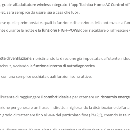
 grazie all’
adattatore wireless integrato
. L’
app Toshiba Home AC Control
off
t, sarà semplice da usare, sia a casa che fuori.
ese quelle preimpostate, quali la funzione di selezione della potenza e la
fu
nte durante la notte e la
funzione HIGH-POWER
per riscaldare o raffrescare
tte di ventilazione
, ripristinando la direzione già impostata dall’utente, ridu
ckout, avviando la
funzione interna di autodiagnostica
.
e con una semplice occhiata quali funzioni sono attive.
'utente di raggiungere il
comfort ideale
e per ottenere un
risparmio energe
ilazione per generare un flusso indiretto, migliorando la distribuzione dell’a
 in grado di trattenere fino al 94% del particolato fine (
PM2.5
), creando in tal
e di
flusso d’aria 3D
, con
alette di ventilazione indipendenti
e
6 mandate pre