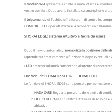
Il
modulo Wi-Fi
presente su tutte le unità interne è invisibile,
vostro comfort. Dopo averla installata su smartphone o table
Il
telecomando
di Toshiba offre funzioni di controllo, compr
COMFORT SLEEP
per ottimizzare la temperatura dell’ambie
SHORAI EDGE: sistema intuitivo e facile da usare
Dopo il riavvio automatico,
memorizza la posizione delle ale
Riprende automaticamente a funzionare dopo eventuali bla
I
LED
presenti sull’unità consentono all’utente di constatar
Funzioni del CLIMATIZZATORE SHORAI EDGE
Le funzioni di SHORAI EDGE sono pensate per permettere all
HADA CARE:
Regola la posizione delle alette di vent
FILTRO ULTRA PURE:
Il filtro Ultra Pure di Toshiba è
abitativi.
FLUSSO D’ARIA 3D:
L’unità avvia il sistema intelligent