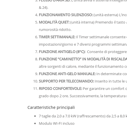
& 24).
FUNZIONAMENTO SILENZIOSO:
(unità esterna) L’inc
MODALITÀ QUIET:
(unità interna) Premendo il tasto
rumorosità ridotto.
TIMER SETTIMANALE:
Il Timer settimanale consente 
impostazioni/giorno e 7 diversi programmi settimana
FUNZIONE ANTIGELO (8°C):
Consente di proteggere la
FUNZIONE “CAMINETTO” IN MODALITÀ DI RISCAL
altre sorgenti di calore, mediante il funzionamento 
FUNZIONE ANTI-GELO MANUALE:
In determinate con
SUPPORTO PER TELECOMANDO:
Inserito in tutte le 
RIPOSO CONFORTEVOLE:
Per garantire un comfort o
grado dopo 2 ore. Successivamente, la temperatura 
Caratteristiche principali
7 taglie da 2,0 a 7.0 kW (raffrescamento) da 2,5 a 8,
Modulo WI-FI incluso