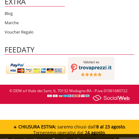
EXTRA
Blog
Marche
Voucher Regalo
FEEDATY
© DEM srl Viale dei Sarti, 6, 70132 Modugno BA - P.iva 01061680722
☀️
CHIUSURA ESTIVA:
saremo chiusi dall’
8 al 23 agosto
.
Torneremo operativi dal
24 agosto
.