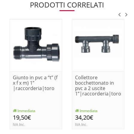
PRODOTTI CORRELATI
Giunto in pvc a “t” (f
Collettore
x f x m) 1”
bocchettonato in
|raccorderia|toro
pvc a 2 uscite
1”|raccorderia|toro
Immediata
Immediata
19,50€
34,20€
IVA Inc.
IVA Inc.