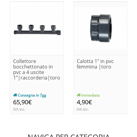
Collettore
Calotta 1" in pvc
bocchettonato in
femmina |toro
pvc a 4 uscite
1”|raccorderia|toro
Consegna in 7gg
Immediata
65,90€
4,90€
IVA Inc.
IVA Inc.
NAVIGA PER CATEGORIA