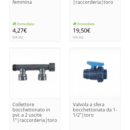
femmina
|raccorderia|toro
Immediata
Immediata
4,27€
19,50€
IVA Inc.
IVA Inc.
Collettore
Valvola a sfera
bocchettonato in
bocchettonata da 1-
pvc a 2 uscite
1/2"|toro
1”|raccorderia|toro