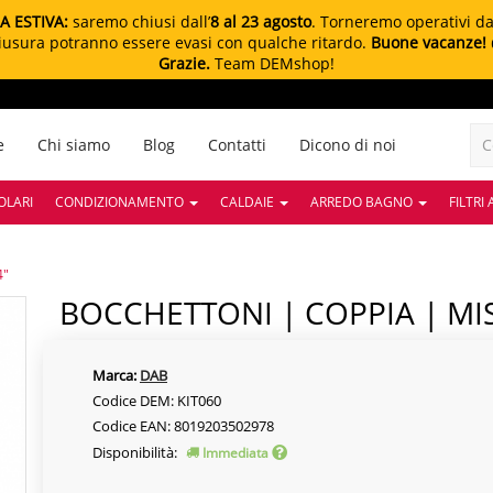
A ESTIVA:
saremo chiusi dall’
8 al 23 agosto
. Torneremo operativi d
chiusura potranno essere evasi con qualche ritardo.
Buone vacanze!
Grazie.
Team DEMshop!
e
Chi siamo
Blog
Contatti
Dicono di noi
OLARI
CONDIZIONAMENTO
CALDAIE
ARREDO BAGNO
FILTRI
4"
BOCCHETTONI | COPPIA | MIS
Marca:
DAB
Codice DEM: KIT060
Codice EAN: 8019203502978
Disponibilità:
Immediata