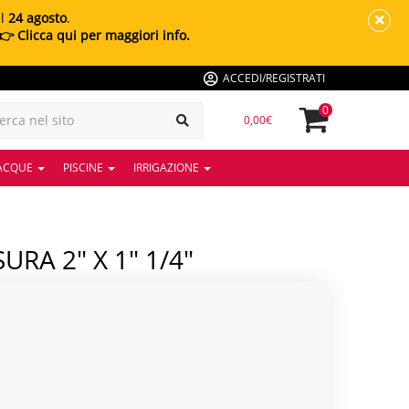
al
24 agosto
.
👉 Clicca qui per maggiori info.
ACCEDI/REGISTRATI
0
0,00€
 ACQUE
PISCINE
IRRIGAZIONE
URA 2" X 1" 1/4"