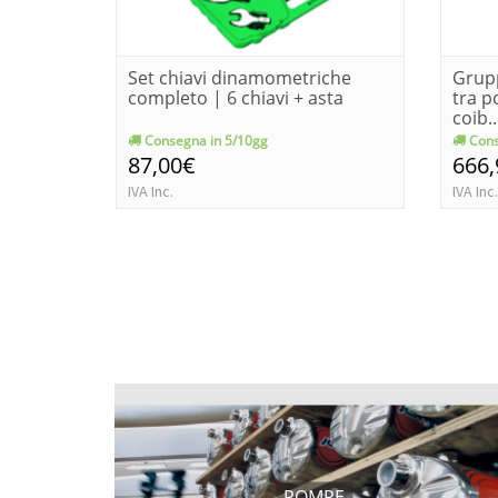
Set chiavi dinamometriche
Grupp
completo | 6 chiavi + asta
tra p
coib..
Consegna in 5/10gg
Cons
87,00€
666
IVA Inc.
IVA Inc.
POMPE