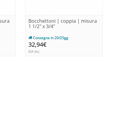
isura
Bocchettoni | coppia | misura
Bocchet
1 1/2" x 3/4"
1 1/2" x 
Consegna in 20/25gg
Immedia
32,94€
32,94€
IVA Inc.
IVA Inc.