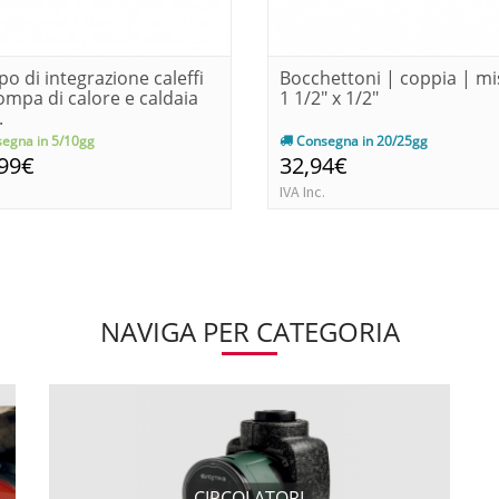
o di integrazione caleffi
Bocchettoni | coppia | m
ompa di calore e caldaia
1 1/2" x 1/2"
.
egna in 5/10gg
Consegna in 20/25gg
,99€
32,94€
IVA Inc.
NAVIGA PER CATEGORIA
CIRCOLATORI