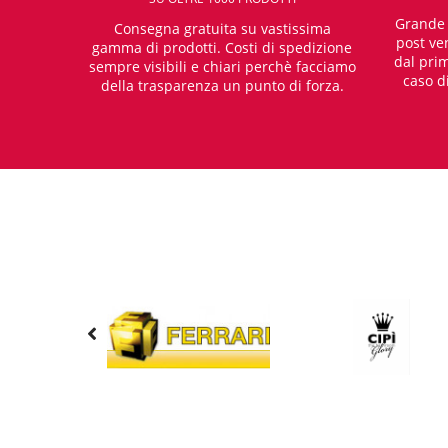
Grande e
Consegna gratuita su vastissima
post ven
gamma di prodotti. Costi di spedizione
dal prim
sempre visibili e chiari perchè facciamo
caso d
della trasparenza un punto di forza.