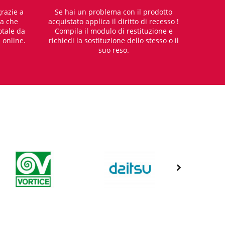
razie a
Se hai un problema con il prodotto
za che
acquistato applica il diritto di recesso !
otale da
Compila il modulo di restituzione e
i online.
richiedi la sostituzione dello stesso o il
suo reso.