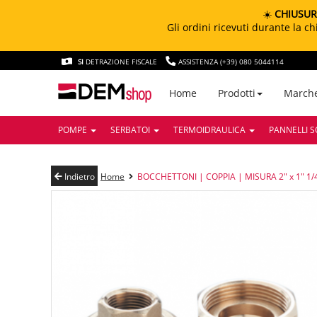
☀️
CHIUSUR
Gli ordini ricevuti durante la 
SI
DETRAZIONE FISCALE
ASSISTENZA (+39) 080 5044114
March
Home
Prodotti
POMPE
SERBATOI
TERMOIDRAULICA
PANNELLI S
Indietro
Home
BOCCHETTONI | COPPIA | MISURA 2" x 1" 1/