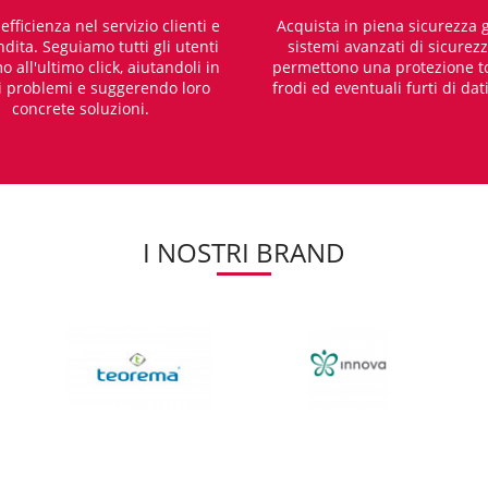
fficienza nel servizio clienti e
Acquista in piena sicurezza g
dita. Seguiamo tutti gli utenti
sistemi avanzati di sicurez
o all'ultimo click, aiutandoli in
permettono una protezione t
i problemi e suggerendo loro
frodi ed eventuali furti di dat
concrete soluzioni.
I NOSTRI BRAND