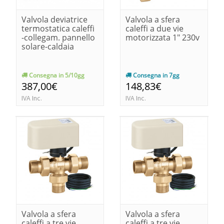
Valvola deviatrice
Valvola a sfera
termostatica caleffi
caleffi a due vie
-collegam. pannello
motorizzata 1" 230v
solare-caldaia
Consegna in 5/10gg
Consegna in 7gg
387,00€
148,83€
IVA Inc.
IVA Inc.
Valvola a sfera
Valvola a sfera
caleffi a tre vie
caleffi a tre vie