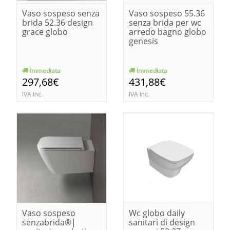
Vaso sospeso senza
Vaso sospeso 55.36
brida 52.36 design
senza brida per wc
grace globo
arredo bagno globo
genesis
Immediata
Immediata
297,68€
431,88€
IVA Inc.
IVA Inc.
Vaso sospeso
Wc globo daily
senzabrida®|
sanitari di design