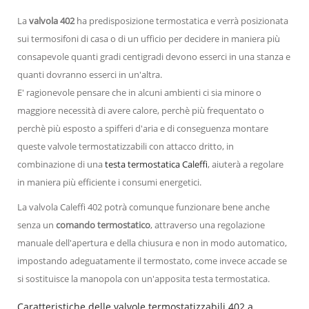
La
valvola 402
ha predisposizione termostatica e verrà posizionata
sui termosifoni di casa o di un ufficio per decidere in maniera più
consapevole quanti gradi centigradi devono esserci in una stanza e
quanti dovranno esserci in un'altra.
E' ragionevole pensare che in alcuni ambienti ci sia minore o
maggiore necessità di avere calore, perchè più frequentato o
perchè più esposto a spifferi d'aria e di conseguenza montare
queste valvole termostatizzabili con attacco dritto, in
combinazione di una
testa termostatica Caleffi
, aiuterà a regolare
in maniera più efficiente i consumi energetici.
La valvola Caleffi 402 potrà comunque funzionare bene anche
senza un
comando termostatico
, attraverso una regolazione
manuale dell'apertura e della chiusura e non in modo automatico,
impostando adeguatamente il termostato, come invece accade se
si sostituisce la manopola con un'apposita testa termostatica.
Caratteristiche delle valvole termostatizzabili 402 a