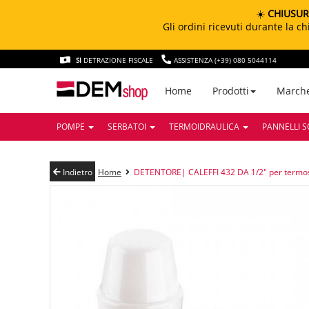
☀️
CHIUSUR
Gli ordini ricevuti durante la 
SI
DETRAZIONE FISCALE
ASSISTENZA (+39) 080 5044114
March
Home
Prodotti
POMPE
SERBATOI
TERMOIDRAULICA
PANNELLI S
Indietro
Home
DETENTORE| CALEFFI 432 DA 1/2" per termos