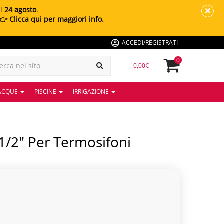
al
24 agosto
.
👉 Clicca qui per maggiori info.
ACCEDI/REGISTRATI
0
0,00€
 ACQUE
PISCINE
IRRIGAZIONE