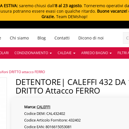
A ESTIVA:
saremo chiusi dall’
8 al 23 agosto
. Torneremo operativi d
chiusura potranno essere evasi con qualche ritardo.
Buone vacanze!
Grazie.
Team DEMshop!
e
Chi siamo
Blog
Contatti
Dicono di noi
OLARI
CONDIZIONAMENTO
CALDAIE
ARREDO BAGNO
FILTRI
ifoni DRITTO attacco FERRO
DETENTORE| CALEFFI 432 DA 1/2" Per Termosifoni
DRITTO Attacco FERRO
Marca:
CALEFFI
Codice DEM: CAL432402
Codice Articolo Fornitore: 432402
Codice EAN: 8016615053081