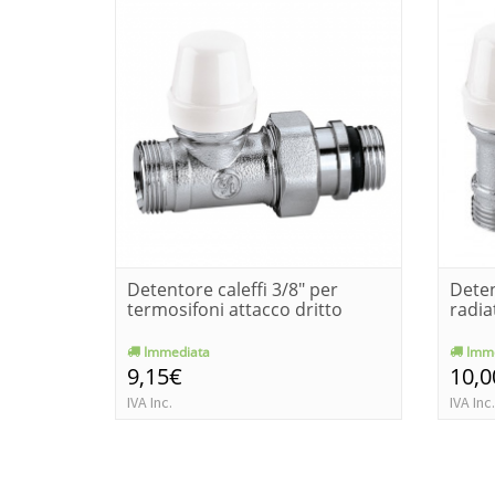
Detentore caleffi 3/8" per
Deten
termosifoni attacco dritto
radia
Immediata
Imme
9,15€
10,0
IVA Inc.
IVA Inc.