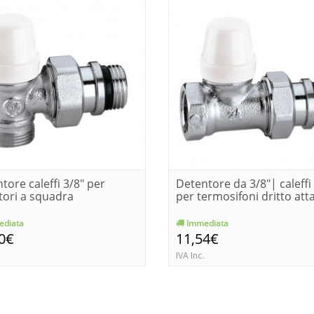
tore caleffi 3/8" per
Detentore da 3/8"| caleffi
tori a squadra
per termosifoni dritto atta
diata
Immediata
0€
11,54€
IVA Inc.