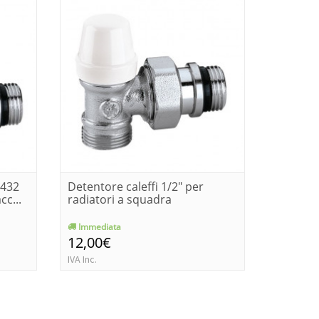
 432
Detentore caleffi 1/2" per
Detentor
cc...
radiatori a squadra
termosif
Immediata
Consegn
12,00€
14,29€
IVA Inc.
IVA Inc.