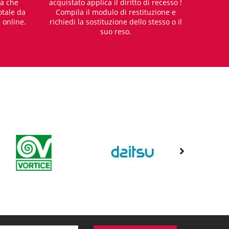
za che
acquistato applica il diritto di recesso !
otale da
Compila il modulo di restituzione e
i online.
richiedi la sostituzione dello stesso o il
suo reso.