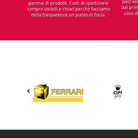
post ven
gamma di prodotti. Costi di spedizione
dal prim
sempre visibili e chiari perchè facciamo
caso d
della trasparenza un punto di forza.