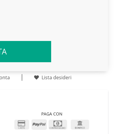
TA
onta
Lista desideri
PAGA CON