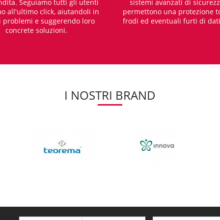
dita. Seguiamo tutti gli utenti
sistemi avanzati di sicurez
o all'ultimo click, aiutandoli in
permettono una protezione t
i problemi e suggerendo loro
frodi ed eventuali furti di dat
concrete soluzioni.
I NOSTRI BRAND