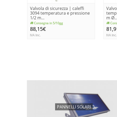
Valvola di sicurezza | caleffi
Valvo
3094 temperatura e pressione
tempe
1/2 m...
m Ø..
Consegna in 5/10gg
Cons
88,15€
81,9
IVA Inc.
IVA Inc.
PANNELLI SOLARI