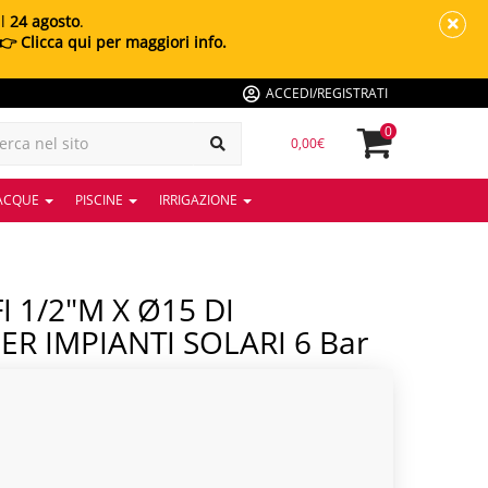
al
24 agosto
.
👉 Clicca qui per maggiori info.
ACCEDI/REGISTRATI
0
0,00€
 ACQUE
PISCINE
IRRIGAZIONE
R IMPIANTI SOLARI 6 Bar