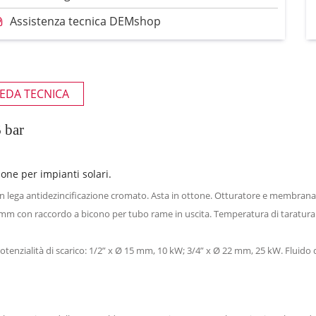
Assistenza tecnica DEMshop
EDA TECNICA
6 bar
one per impianti solari.
 in lega antidezincificazione cromato. Asta in ottone. Otturatore e membra
15 mm con raccordo a bicono per tubo rame in uscita. Temperatura di taratura 9
Potenzialità di scarico: 1/2” x Ø 15 mm, 10 kW; 3/4” x Ø 22 mm, 25 kW. Fluid