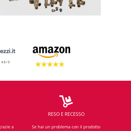
RESO E RECESSO
razie a
Se hai un problema con il prodotto