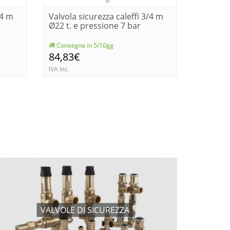
/4 m
Valvola sicurezza caleffi 3/4 m
Valvola 
Ø22 t. e pressione 7 bar
Ø22 t. e
Consegna in 5/10gg
Consegn
84,83€
84,83€
IVA Inc.
IVA Inc.
VALVOLE DI SICUREZZA