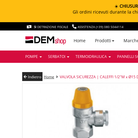
☀️
CHIUSUR
Gli ordini ricevuti durante la 
SI
DETRAZIONE FISCALE
ASSISTENZA (+39) 080 5044114
March
Home
Prodotti
POMPE
SERBATOI
TERMOIDRAULICA
PANNELLI S
Indietro
Home
VALVOLA SICUREZZA | CALEFFI 1/2"M x Ø15 