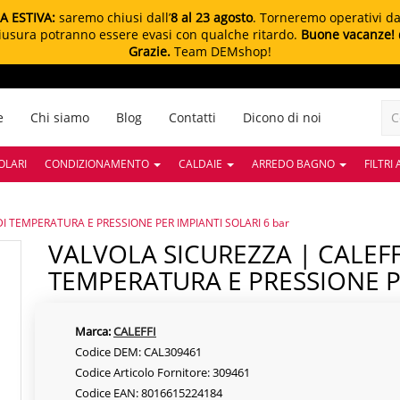
A ESTIVA:
saremo chiusi dall’
8 al 23 agosto
. Torneremo operativi d
chiusura potranno essere evasi con qualche ritardo.
Buone vacanze!
Grazie.
Team DEMshop!
e
Chi siamo
Blog
Contatti
Dicono di noi
OLARI
CONDIZIONAMENTO
CALDAIE
ARREDO BAGNO
FILTRI
DI TEMPERATURA E PRESSIONE PER IMPIANTI SOLARI 6 bar
VALVOLA SICUREZZA | CALEFFI 1/2"M X Ø15 DI
TEMPERATURA E PRESSIONE PE
Marca:
CALEFFI
Codice DEM: CAL309461
Codice Articolo Fornitore: 309461
Codice EAN: 8016615224184