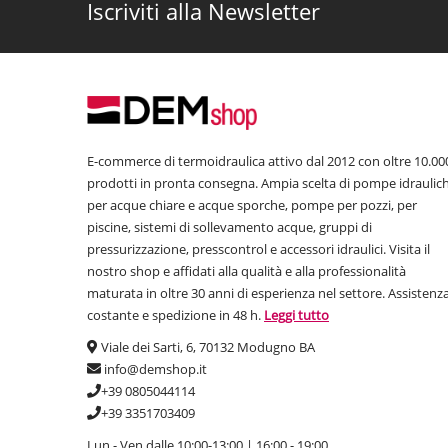
Iscriviti alla Newsletter
E-commerce di termoidraulica attivo dal 2012 con oltre 10.00
prodotti in pronta consegna. Ampia scelta di pompe idraulic
per acque chiare e acque sporche, pompe per pozzi, per
piscine, sistemi di sollevamento acque, gruppi di
pressurizzazione, presscontrol e accessori idraulici. Visita il
nostro shop e affidati alla qualità e alla professionalità
maturata in oltre 30 anni di esperienza nel settore. Assistenz
costante e spedizione in 48 h.
Leggi tutto
Viale dei Sarti, 6, 70132 Modugno BA
info@demshop.it
+39 0805044114
+39 3351703409
Lun - Ven dalle 10:00-13:00 | 16:00 - 19:00