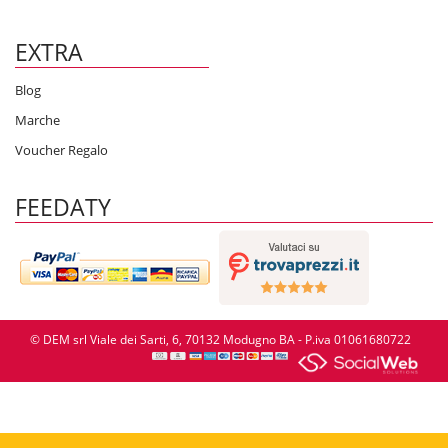
EXTRA
Blog
Marche
Voucher Regalo
FEEDATY
© DEM srl Viale dei Sarti, 6, 70132 Modugno BA - P.iva 01061680722