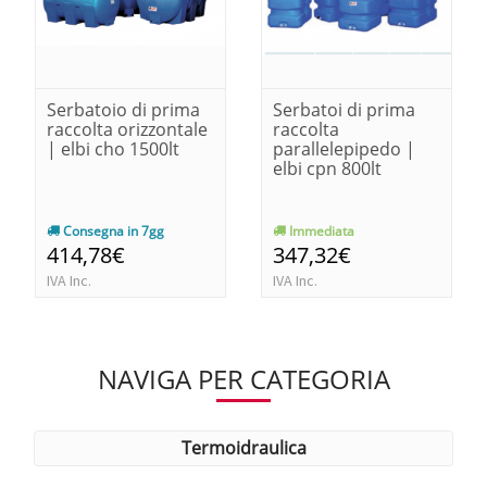
Serbatoio di prima
Serbatoi di prima
raccolta orizzontale
raccolta
| elbi cho 1500lt
parallelepipedo |
elbi cpn 800lt
Consegna in 7gg
Immediata
414,78€
347,32€
IVA Inc.
IVA Inc.
NAVIGA PER CATEGORIA
termoidraulica