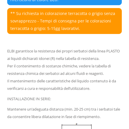
** Su richiesta in colorazione terracotta o grigio senza
sovrapprezzo - Tempi di consegna per le colorazioni
terracotta o grigio: 5-15gg lavorativi.
ELBI garantisce la resistenza dei propri serbatoi della linea PLASTO
ai liquidi dichiarati idonei (R) nella tabella di resistenza.
Per il contenimento di sostanze chimiche, vedere la tabella di
resistenza chimica dei serbatoi ad alcuni fluidi e reagenti.
Il mantenimento delle caratteristiche del liquido contenuto è da
verificarsi a cura e responsabilità dell’utilizzatore.
INSTALLAZIONE IN SERIE:
Mantenere un’adeguata distanza (min. 20-25 cm) tra i serbatoi tale
da consentire libera dilatazione in fase di riempimento.