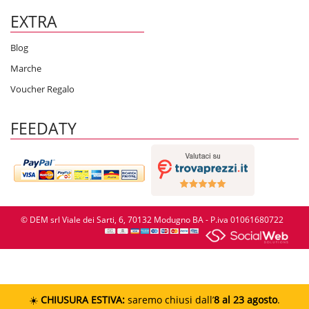
EXTRA
Blog
Marche
Voucher Regalo
FEEDATY
© DEM srl Viale dei Sarti, 6, 70132 Modugno BA - P.iva 01061680722
☀️
CHIUSURA ESTIVA:
saremo chiusi dall’
8 al 23 agosto
.