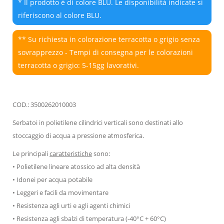
* Il prodotto è di colore BLU. Le disponibilità indicate si
riferiscono al colore BLU.
** Su richiesta in colorazione terracotta o grigio senza
sovrapprezzo - Tempi di consegna per le colorazioni
terracotta o grigio: 5-15gg lavorativi.
COD.: 3500262010003
Serbatoi in polietilene cilindrici verticali sono destinati allo
stoccaggio di acqua a pressione atmosferica.
Le principali
caratteristiche
sono:
• Polietilene lineare atossico ad alta densità
• Idonei per acqua potabile
• Leggeri e facili da movimentare
• Resistenza agli urti e agli agenti chimici
• Resistenza agli sbalzi di temperatura (-40°C + 60°C)