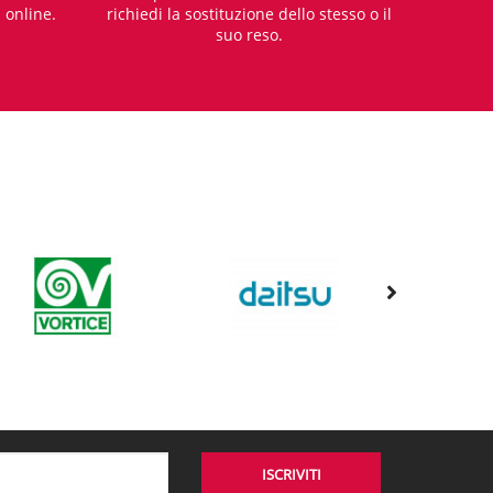
i online.
richiedi la sostituzione dello stesso o il
suo reso.
ISCRIVITI