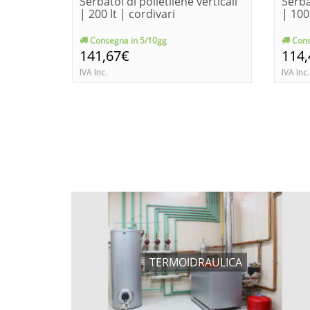
Serbatoi di polietilene verticali
Serba
| 200 lt | cordivari
| 100
Consegna in 5/10gg
Cons
141,67€
114
IVA Inc.
IVA Inc.
TERMOIDRAULICA