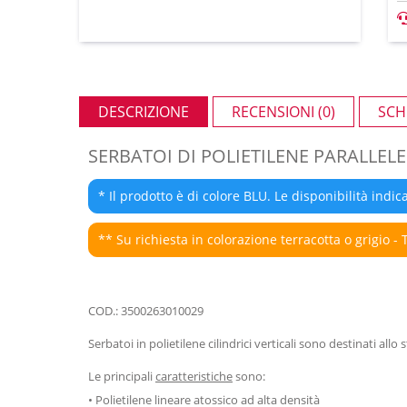
DESCRIZIONE
RECENSIONI (0)
SCH
SERBATOI DI POLIETILENE PARALLELE
* Il prodotto è di colore BLU. Le disponibilità indica
** Su richiesta in colorazione terracotta o grigio - 
COD.: 3500263010029
Serbatoi in polietilene cilindrici verticali sono destinati all
Le principali
caratteristiche
sono:
• Polietilene lineare atossico ad alta densità