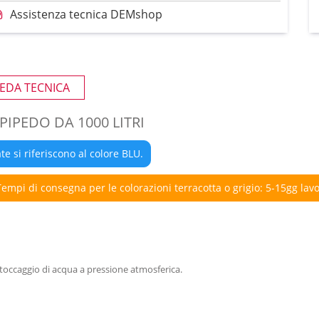
Assistenza tecnica DEMshop
EDA TECNICA
PIPEDO DA 1000 LITRI
te si riferiscono al colore BLU.
Tempi di consegna per le colorazioni terracotta o grigio: 5-15gg lavo
o stoccaggio di acqua a pressione atmosferica.