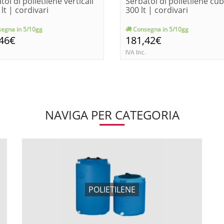
toi di polietilene verticali
Serbatoi di polietilene cu
 lt | cordivari
300 lt | cordivari
egna in 5/10gg
Consegna in 5/10gg
,46€
181,42€
IVA Inc.
NAVIGA PER CATEGORIA
POLIETILENE