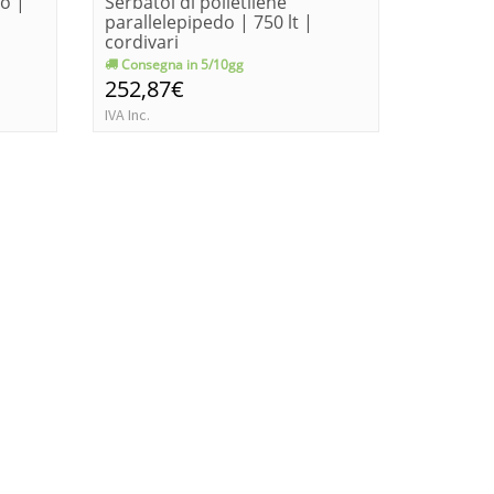
bo |
Serbatoi di polietilene
Serbatoi
parallelepipedo | 750 lt |
500 lt |
cordivari
Consegna in 5/10gg
Consegn
252,87€
215,2
IVA Inc.
IVA Inc.