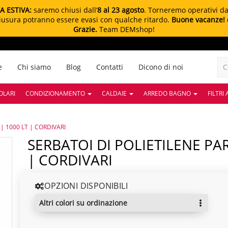
A ESTIVA:
saremo chiusi dall’
8 al 23 agosto
. Torneremo operativi d
chiusura potranno essere evasi con qualche ritardo.
Buone vacanze!
Grazie.
Team DEMshop!
e
Chi siamo
Blog
Contatti
Dicono di noi
OLARI
CONDIZIONAMENTO
CALDAIE
ARREDO BAGNO
FILTRI
| 1000 LT | CORDIVARI
SERBATOI DI POLIETILENE PARALLELEPIPEDO | 1000 LT
| CORDIVARI
OPZIONI DISPONIBILI
altri colori su ordinazione