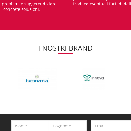
i problemi e suggerendo loro
frodi ed eventuali furti di dat
concrete soluzioni.
I NOSTRI BRAND