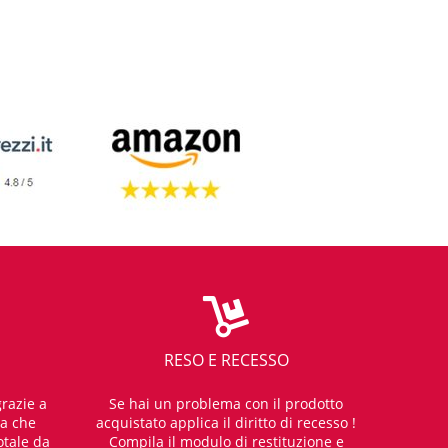
RESO E RECESSO
razie a
Se hai un problema con il prodotto
za che
acquistato applica il diritto di recesso !
otale da
Compila il modulo di restituzione e