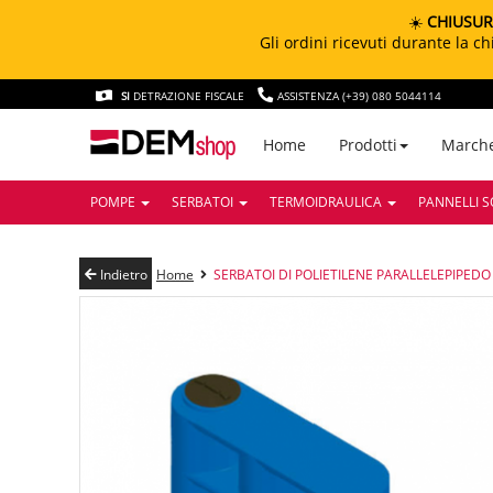
☀️
CHIUSUR
Gli ordini ricevuti durante la 
SI
DETRAZIONE FISCALE
ASSISTENZA (+39) 080 5044114
March
Home
Prodotti
POMPE
SERBATOI
TERMOIDRAULICA
PANNELLI S
Indietro
Home
SERBATOI DI POLIETILENE PARALLELEPIPEDO 