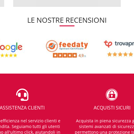
LE NOSTRE RECENSIONI
ASSISTENZA CLIENTI
ACQUISTI SICURI
fficienza nel servizio clienti e
Acquista in piena sicurezza g
dita. Seguiamo tutti gli utenti
sistemi avanzati di sicurez
o all'ultimo click, aiutandoli in
permettono una protezione t