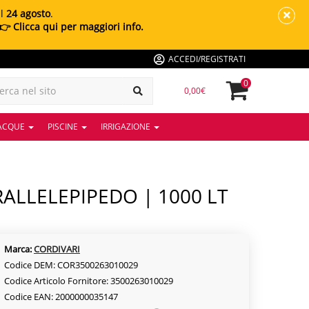
al
24 agosto
.
👉 Clicca qui per maggiori info.
ACCEDI/REGISTRATI
0
0,00€
 ACQUE
PISCINE
IRRIGAZIONE
Marca:
CORDIVARI
Codice DEM: COR3500263010029
Codice Articolo Fornitore: 3500263010029
Codice EAN: 2000000035147