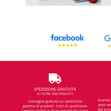
SPEDIZIONE GRATUITA
SU OLTRE 1000 PRODOTTI
Grande e
Consegna gratuita su vastissima
post ven
gamma di prodotti. Costi di spedizione
dal prim
sempre visibili e chiari perchè facciamo