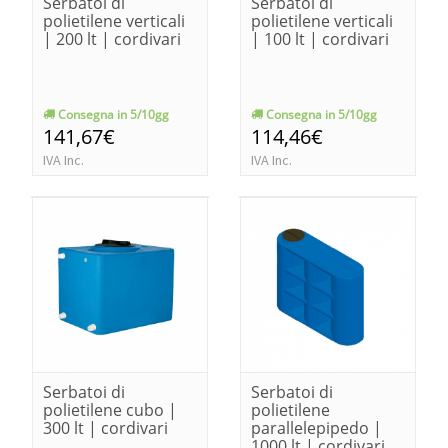
Serbatoi di
Serbatoi di
polietilene verticali
polietilene verticali
| 200 lt | cordivari
| 100 lt | cordivari
Consegna in 5/10gg
Consegna in 5/10gg
141,67€
114,46€
IVA Inc.
IVA Inc.
Serbatoi di
Serbatoi di
polietilene cubo |
polietilene
300 lt | cordivari
parallelepipedo |
1000 lt | cordivari