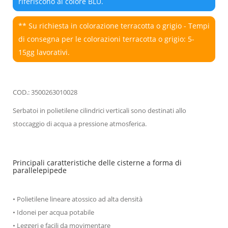
riferiscono al colore BLU.
** Su richiesta in colorazione terracotta o grigio - Tempi
di consegna per le colorazioni terracotta o grigio: 5-
15gg lavorativi.
COD.: 3500263010028
Serbatoi in polietilene cilindrici verticali sono destinati allo
stoccaggio di acqua a pressione atmosferica.
Principali caratteristiche delle cisterne a forma di
parallelepipede
• Polietilene lineare atossico ad alta densità
• Idonei per acqua potabile
• Leggeri e facili da movimentare