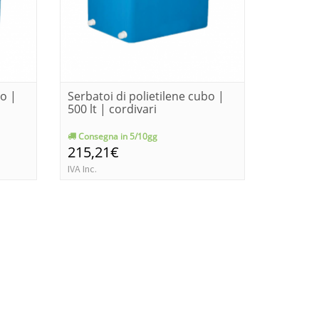
bo |
Serbatoi di polietilene cubo |
Serbatoi
500 lt | cordivari
| 500 lt
Consegna in 5/10gg
Immedia
215,21€
176,2
IVA Inc.
IVA Inc.