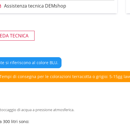
Assistenza tecnica DEMshop
EDA TECNICA
te si riferiscono al colore BLU.
 Tempi di consegna per le colorazioni terracotta o grigio: 5-15gg lavo
o stoccaggio di acqua a pressione atmosferica.
 300 litri sono: