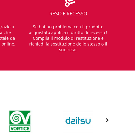
RESO E RECESSO
razie a
Se hai un problema con il prodotto
za che
acquistato applica il diritto di recesso !
otale da
Compila il modulo di restituzione e
i online.
richiedi la sostituzione dello stesso o il
suo reso.