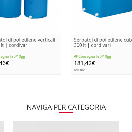
toi di polietilene verticali
Serbatoi di polietilene cu
 lt | cordivari
300 lt | cordivari
egna in 5/10gg
Consegna in 5/10gg
,46€
181,42€
IVA Inc.
NAVIGA PER CATEGORIA