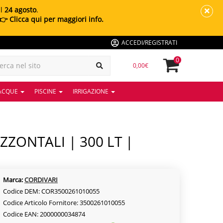
al
24 agosto
.
👉 Clicca qui per maggiori info.
ACCEDI/REGISTRATI
0
0,00€
 ACQUE
PISCINE
IRRIGAZIONE
Marca:
CORDIVARI
Codice DEM: COR3500261010055
Codice Articolo Fornitore: 3500261010055
Codice EAN: 2000000034874