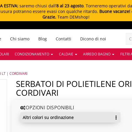
A ESTIVA:
saremo chiusi dall’
8 al 23 agosto
. Torneremo operativi d
chiusura potranno essere evasi con qualche ritardo.
Buone vacanze!
Grazie.
Team DEMshop!
e
Chi siamo
Blog
Contatti
Dicono di noi
OLARI
CONDIZIONAMENTO
CALDAIE
ARREDO BAGNO
FILTRI
0 LT | CORDIVARI
SERBATOI DI POLIETILENE ORIZZONTALI | 300 LT |
CORDIVARI
OPZIONI DISPONIBILI
altri colori su ordinazione