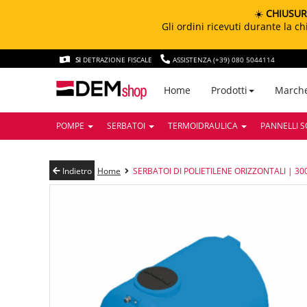
☀️
CHIUSUR
Gli ordini ricevuti durante la 
SI
DETRAZIONE FISCALE
ASSISTENZA (+39) 080 5044114
March
Home
Prodotti
POMPE
SERBATOI
TERMOIDRAULICA
PANNELLI S
Indietro
Home
SERBATOI DI POLIETILENE ORIZZONTALI | 30