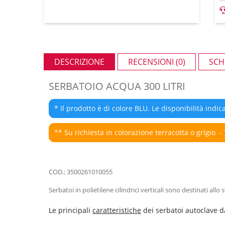
DESCRIZIONE
RECENSIONI (0)
SCH
SERBATOIO ACQUA 300 LITRI
* Il prodotto è di colore BLU. Le disponibilità indica
** Su richiesta in colorazione terracotta o grigio -
COD.: 3500261010055
Serbatoi in polietilene cilindrici verticali sono destinati all
Le principali
caratteristiche
dei serbatoi autoclave da