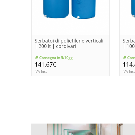
Serbatoi di polietilene verticali
Serba
| 200 lt | cordivari
| 100
Consegna in 5/10gg
Cons
141,67€
114
IVA Inc.
IVA Inc.