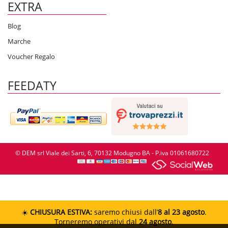
EXTRA
Blog
Marche
Voucher Regalo
FEEDATY
© DEM srl Viale dei Sarti, 6, 70132 Modugno BA - P.iva 01061680722
☀️
CHIUSURA ESTIVA:
saremo chiusi dall’
8 al 23 agosto
.
Torneremo operativi dal
24 agosto
.