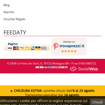
Blog
Marche
Voucher Regalo
FEEDATY
© DEM srl Viale dei Sarti, 6, 70132 Modugno BA - P.iva 01061680722
☀️
CHIUSURA ESTIVA:
saremo chiusi dall’
8 al 23 agosto
.
Torneremo operativi dal
24 agosto
.
Gli ordini ricevuti durante la chiusura potranno essere evasi
Utilizziamo i cookie per offrirvi la miglior esperienza sul
Chiudi
con qualche ritardo.
Buone vacanze!
👉 Clicca qui per