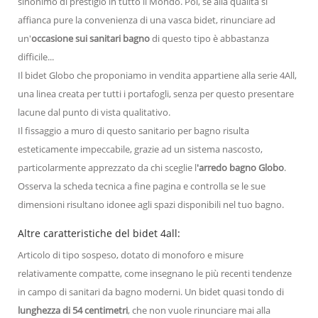
sinonimo di prestigio in tutto il Mondo. Poi, se alla qualità si
affianca pure la convenienza di una vasca bidet, rinunciare ad
un'
occasione sui sanitari bagno
di questo tipo è abbastanza
difficile...
Il bidet Globo che proponiamo in vendita appartiene alla serie 4All,
una linea creata per tutti i portafogli, senza per questo presentare
lacune dal punto di vista qualitativo.
Il fissaggio a muro di questo sanitario per bagno risulta
esteticamente impeccabile, grazie ad un sistema nascosto,
particolarmente apprezzato da chi sceglie l
'arredo bagno Globo
.
Osserva la scheda tecnica a fine pagina e controlla se le sue
dimensioni risultano idonee agli spazi disponibili nel tuo bagno.
Altre caratteristiche del bidet 4all:
Articolo di tipo sospeso, dotato di monoforo e misure
relativamente compatte, come insegnano le più recenti tendenze
in campo di sanitari da bagno moderni. Un bidet quasi tondo di
lunghezza di 54 centimetri
, che non vuole rinunciare mai alla