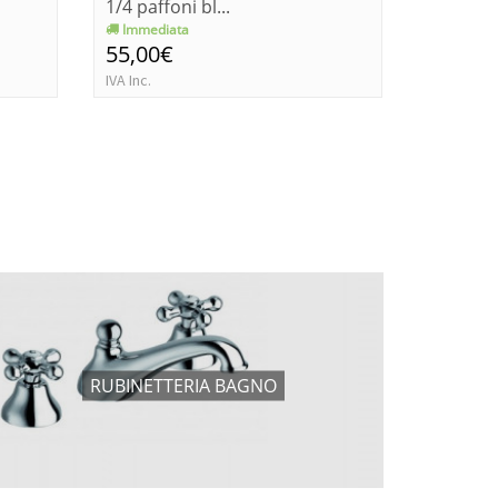
1/4 paffoni bl...
Immediata
Consegn
55,00€
85,44€
IVA Inc.
IVA Inc.
RUBINETTERIA BAGNO