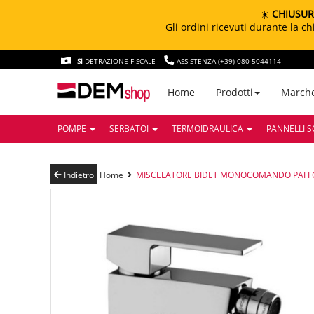
☀️
CHIUSUR
Gli ordini ricevuti durante la 
SI
DETRAZIONE FISCALE
ASSISTENZA (+39) 080 5044114
March
Home
Prodotti
POMPE
SERBATOI
TERMOIDRAULICA
PANNELLI S
Indietro
Home
MISCELATORE BIDET MONOCOMANDO PAFFO