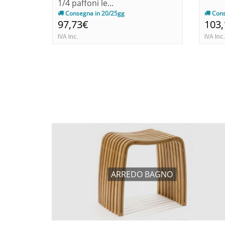
1/4 paffoni le...
Consegna in 20/25gg
Cons
97,73€
103
IVA Inc.
IVA Inc.
ARREDO BAGNO