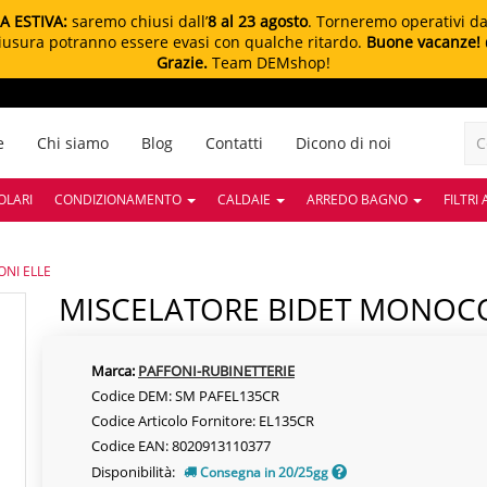
A ESTIVA:
saremo chiusi dall’
8 al 23 agosto
. Torneremo operativi d
chiusura potranno essere evasi con qualche ritardo.
Buone vacanze!
Grazie.
Team DEMshop!
e
Chi siamo
Blog
Contatti
Dicono di noi
OLARI
CONDIZIONAMENTO
CALDAIE
ARREDO BAGNO
FILTRI
NI ELLE
MISCELATORE BIDET MONO
Marca:
PAFFONI-RUBINETTERIE
Codice DEM: SM PAFEL135CR
Codice Articolo Fornitore: EL135CR
Codice EAN: 8020913110377
Disponibilità:
Consegna in 20/25gg