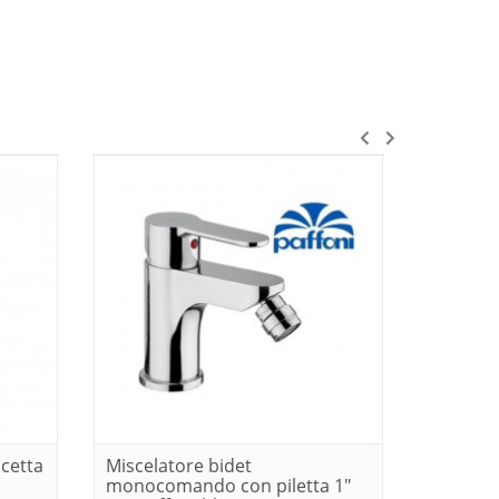
cetta
Miscelatore bidet
Miscela
monocomando con piletta 1"
paffoni 