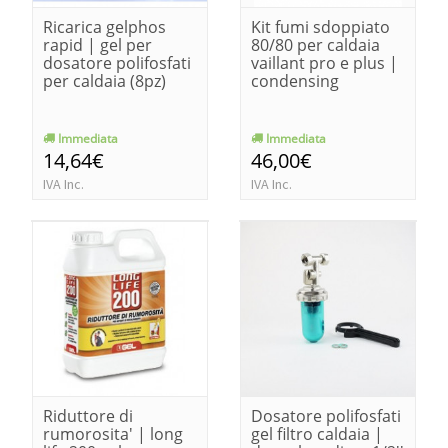
Ricarica gelphos
Kit fumi sdoppiato
rapid | gel per
80/80 per caldaia
dosatore polifosfati
vaillant pro e plus |
per caldaia (8pz)
condensing
Immediata
Immediata
14,64€
46,00€
IVA Inc.
IVA Inc.
Riduttore di
Dosatore polifosfati
rumorosita' | long
gel filtro caldaia |