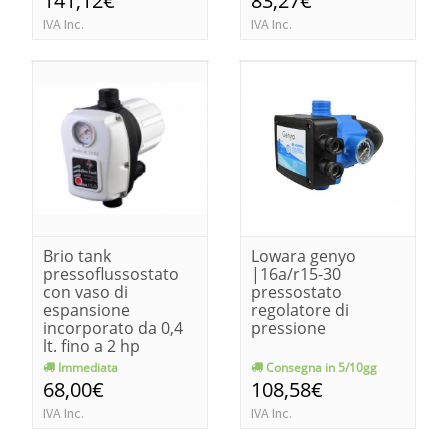
141,12€
83,27€
IVA Inc.
IVA Inc.
Brio tank
Lowara genyo
pressoflussostato
|16a/r15-30
con vaso di
pressostato
espansione
regolatore di
incorporato da 0,4
pressione
lt. fino a 2 hp
Immediata
Consegna in 5/10gg
68,00€
108,58€
IVA Inc.
IVA Inc.