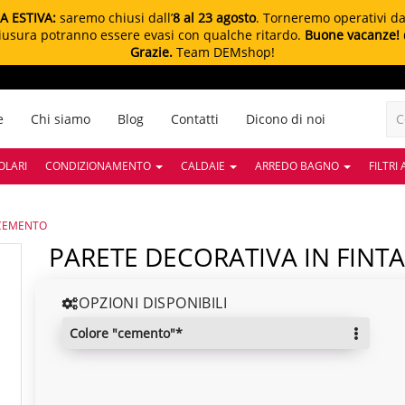
A ESTIVA:
saremo chiusi dall’
8 al 23 agosto
. Torneremo operativi d
chiusura potranno essere evasi con qualche ritardo.
Buone vacanze!
Grazie.
Team DEMshop!
e
Chi siamo
Blog
Contatti
Dicono di noi
OLARI
CONDIZIONAMENTO
CALDAIE
ARREDO BAGNO
FILTRI
 CEMENTO
PARETE DECORATIVA IN FINT
OPZIONI DISPONIBILI
colore "cemento"*