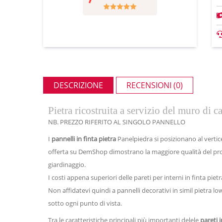
DESCRIZIONE
RECENSIONI (0)
Pietra ricostruita a servizio del muro di 
NB. PREZZO RIFERITO AL SINGOLO PANNELLO
I
pannelli in finta pietra
Panelpiedra si posizionano al vertice
offerta su DemShop dimostrano la maggiore qualità del prodott
giardinaggio.
I costi appena superiori delle pareti per interni in finta pie
Non affidatevi quindi a pannelli decorativi in simil pietra
sotto ogni punto di vista.
Tra le caratteristiche principali più importanti delele
pareti i