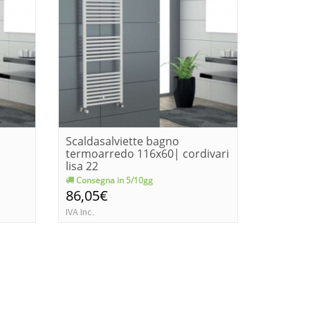
Scaldasalviette bagno
Scaldas
termoarredo 116x60| cordivari
termoar
lisa 22
cordivar
Consegna in 5/10gg
Immedia
86,05€
89,00€
IVA Inc.
IVA Inc.