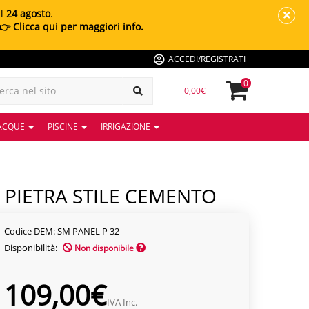
al
24 agosto
.
👉 Clicca qui per maggiori info.
ACCEDI/REGISTRATI
0
0,00€
 ACQUE
PISCINE
IRRIGAZIONE
A PIETRA STILE CEMENTO
Codice DEM: SM PANEL P 32--
Disponibilità:
Non disponibile
109,00€
IVA Inc.