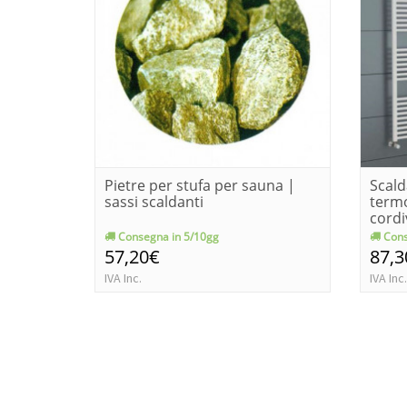
Pietre per stufa per sauna |
Scald
sassi scaldanti
term
cordi
Consegna in 5/10gg
Cons
57,20€
87,3
IVA Inc.
IVA Inc.