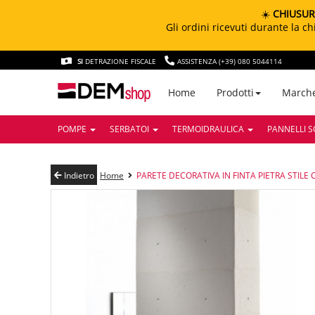
☀️
CHIUSUR
Gli ordini ricevuti durante la 
SI
DETRAZIONE FISCALE
ASSISTENZA (+39) 080 5044114
March
Home
Prodotti
POMPE
SERBATOI
TERMOIDRAULICA
PANNELLI S
Indietro
Home
PARETE DECORATIVA IN FINTA PIETRA STILE