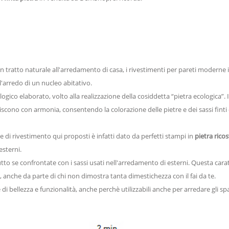
un tratto naturale all'arredamento di casa, i rivestimenti per pareti moder
'arredo di un nucleo abitativo.
ogico elaborato, volto alla realizzazione della cosiddetta “pietra ecologica”. 
 uniscono con armonia, consentendo la colorazione delle pietre e dei sassi fin
 di rivestimento qui proposti è infatti dato da perfetti stampi in
pietra ricos
esterni.
o se confrontate con i sassi usati nell'arredamento di esterni. Questa caratter
, anche da parte di chi non dimostra tanta dimestichezza con il fai da te.
ellezza e funzionalità, anche perchè utilizzabili anche per arredare gli spaz