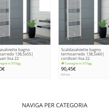
asalviette bagno
Scaldasalviette bagno
oarredo 138,5x55|
termoarredo 138,5x60|
vari lisa 22
cordivari lisa 22
egna in 5/10gg
Consegna in 5/10gg
0€
90,45€
IVA Inc.
NAVIGA PER CATEGORIA