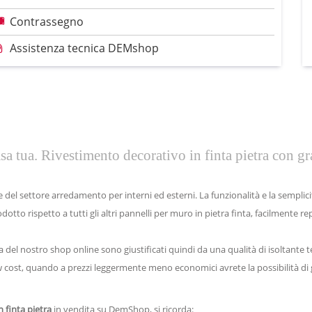
Contrassegno
Assistenza tecnica DEMshop
casa tua. Rivestimento decorativo in finta pietra con g
 del settore arredamento per interni ed esterni. La funzionalità e la semplicit
o rispetto a tutti gli altri pannelli per muro in pietra finta, facilmente rep
tra del nostro shop online sono giustificati quindi da una qualità di isoltante 
 low cost, quando a prezzi leggermente meno economici avrete la possibilità d
n finta pietra
in vendita su DemShop, si ricorda: