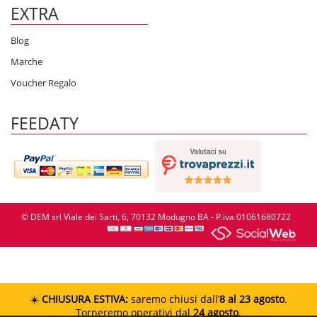
EXTRA
Blog
Marche
Voucher Regalo
FEEDATY
© DEM srl Viale dei Sarti, 6, 70132 Modugno BA - P.iva 01061680722
☀️
CHIUSURA ESTIVA:
saremo chiusi dall’
8 al 23 agosto
.
Torneremo operativi dal
24 agosto
.