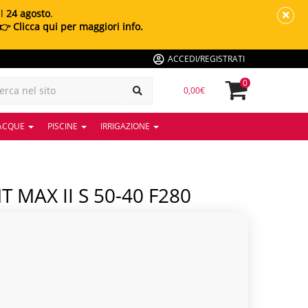
al
24 agosto
.
👉 Clicca qui per maggiori info.
ACCEDI/REGISTRATI
0
0,00€
 ACQUE
PISCINE
IRRIGAZIONE
MAX II S 50-40 F280