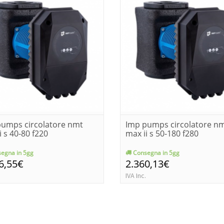
pumps circolatore nmt
Imp pumps circolatore n
i s 40-80 f220
max ii s 50-180 f280
egna in 5gg
Consegna in 5gg
6,55€
2.360,13€
IVA Inc.