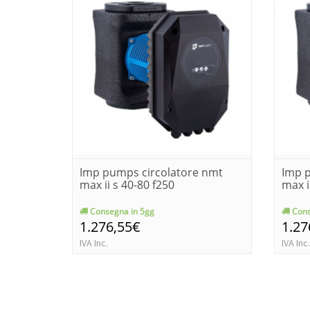
Imp pumps circolatore nmt
Imp 
max ii s 40-80 f250
max i
Consegna in 5gg
Cons
1.276,55€
1.27
IVA Inc.
IVA Inc.