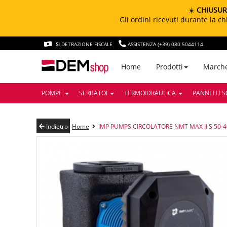
☀️
CHIUSUR
Gli ordini ricevuti durante la 
SI
DETRAZIONE FISCALE
ASSISTENZA (+39) 080 5044114
March
Home
Prodotti
POMPE
SERBATOI
TERMOIDRAULICA
PANNELLI S
Indietro
Home
IMP PUMPS CIRCOLATORE NMT MAX II S 50-4