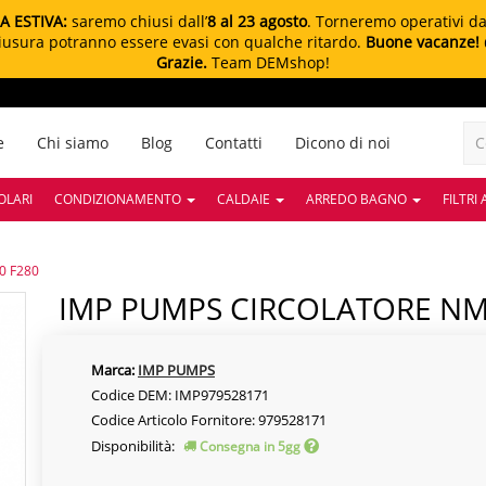
A ESTIVA:
saremo chiusi dall’
8 al 23 agosto
. Torneremo operativi d
chiusura potranno essere evasi con qualche ritardo.
Buone vacanze!
Grazie.
Team DEMshop!
e
Chi siamo
Blog
Contatti
Dicono di noi
OLARI
CONDIZIONAMENTO
CALDAIE
ARREDO BAGNO
FILTRI
0 F280
IMP PUMPS CIRCOLATORE NMT 
Marca:
IMP PUMPS
Codice DEM: IMP979528171
Codice Articolo Fornitore: 979528171
Disponibilità:
Consegna in 5gg