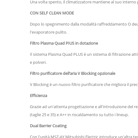
Una volta spento, il climatizzatore mantiene al suo interno 
CON SELF CLEAN MODE
Dopo lo spegnimento dalla modalità raffreddamento O deum
l'evaporatore pulito.
Filtro Plasma Quad PIUS in dotazione
Il sistema Plasma Quad PLUS è un sistema di filtrazione attiva 
e polveri.
Filtro purificatore dell’aria V Blocking opzionale
V Blocking è un nuovo filtro purificatore che migliora il prec
Efficienza
Grazie ad un'attenta progettazione e all'introduzione del r
(taglie 25 e 35) e A++ in riscaldamento su tutto i lineup.
Dual Barrier Coating
Con l'unità MSZ-AY Mitsubishi Electric introduce un'altra tec