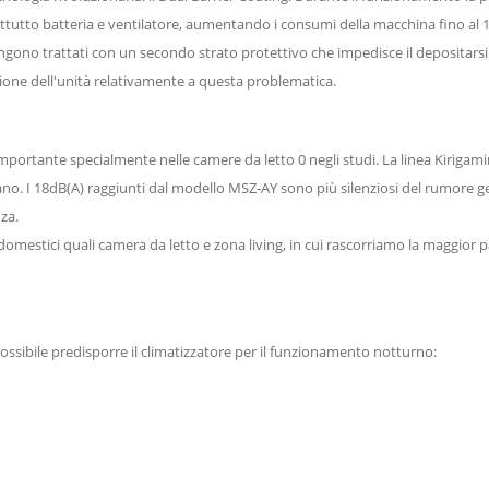
attutto batteria e ventilatore, aumentando i consumi della macchina fino al 
gono trattati con un secondo strato protettivo che impedisce il depositarsi
one dell'unità relativamente a questa problematica.
importante specialmente nelle camere da letto 0 negli studi. La linea Kirigami
no. I 18dB(A) raggiunti dal modello MSZ-AY sono più silenziosi del rumore gen
nza.
estici quali camera da letto e zona living, in cui rascorriamo la maggior p
sibile predisporre il climatizzatore per il funzionamento notturno: