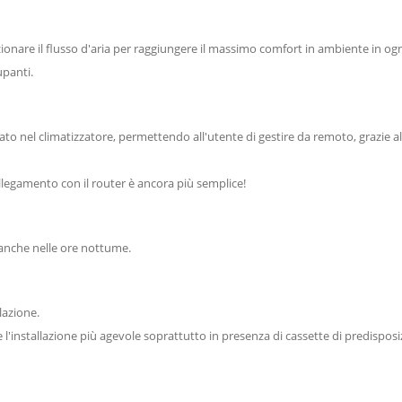
ionare il flusso d'aria per raggiungere il massimo comfort in ambiente in ogni
upanti.
o nel climatizzatore, permettendo all'utente di gestire da remoto, grazie al co
ollegamento con il router è ancora più semplice!
 anche nelle ore nottume.
lazione.
'installazione più agevole soprattutto in presenza di cassette di predisposi