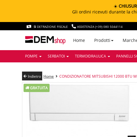
☀️
CHIUSUR
Gli ordini ricevuti durante la 
SI
DETRAZIONE FISCALE
ASSISTENZA (+39) 080 5044114
March
Home
Prodotti
POMPE
SERBATOI
TERMOIDRAULICA
PANNELLI S
Indietro
Home
CONDIZIONATORE MITSUBISHI 12000 BTU 
GRATUITA