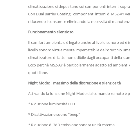
climatizzazione si depositano sui componenti interni, sopr
Con Dual Barrier Coating i componenti intemi di MSZ-AY ven
riducendo i consumi e eliminando la necessità di manutenzi
Funzionamento silenzioso
Il comfort ambientale è legato anche al livello sonoro ed è 
livello sonoro virtualmente impercettibile dall'orecchio uma
climatizzatore di fatto non udibile dagli occupanti della sta
Ecco perchè MSZ-AY è particolarmente adatto ad ambienti dom
quotidiane.
Night Mode: il massimo della discrezione e silenziosità
Attivando la funzione Night Mode dal comando remoto è pos
* Riduzione luminosità LED
* Disattivazione suono "beep"
* Riduzione di 3dB emissione sonora unità estema