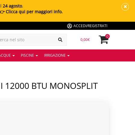
al
24 agosto
.
👉 Clicca qui per maggiori info.
ACCEDI/REGISTRATI
0
0,00€
 ACQUE
PISCINE
IRRIGAZIONE