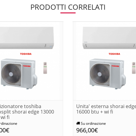
PRODOTTI CORRELATI
zionatore toshiba
Unita' esterna shorai edg
plit shorai edge 13000
16000 btu + wi fi
wi fi
rdinazione
Su ordinazione
,00€
966,00€