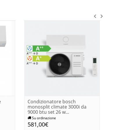
e
Condizionatore bosch
Condizi
monosplit climate 3000i da
monospl
9000 btu set 26 w...
12000 bt
Su ordinazione
Immedia
581,00€
606,1