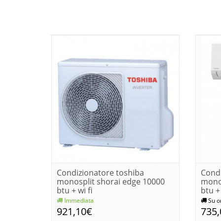
Condizionatore toshiba
Condi
monosplit shorai edge 10000
monos
btu + wi fi
btu + 
Immediata
Su o
921,10€
735