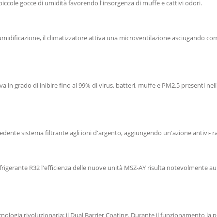
piccole gocce di umidità favorendo l'insorgenza di muffe e cattivi odori.
idificazione, il climatizzatore attiva una microventilazione asciugando c
in grado di inibire fino al 99% di virus, batteri, muffe e PM2.5 presenti nell'ar
edente sistema filtrante agli ioni d'argento, aggiungendo un'azione antivi- rale
efrigerante R32 l'efficienza delle nuove unità MSZ-AY risulta notevolmente 
nologia rivoluzionaria: il Dual Barrier Coating. Durante il funzionamento la 