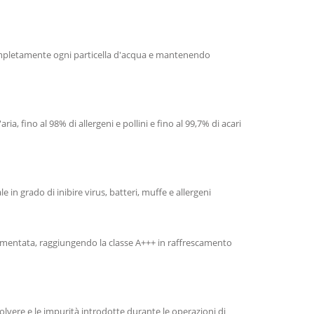
ompletamente ogni particella d'acqua e mantenendo
ia, fino al 98% di allergeni e pollini e fino al 99,7% di acari
 in grado di inibire virus, batteri, muffe e allergeni
aumentata, raggiungendo la classe A+++ in raffrescamento
polvere e le impurità introdotte durante le operazioni di