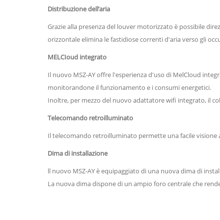
Distribuzione dell’aria
Grazie alla presenza del louver motorizzato è possibile direz
orizzontale elimina le fastidiose correnti d'aria verso gli occ
MELCIoud integrato
Il nuovo MSZ-AY offre l'esperienza d'uso di MelCloud integrat
monitorandone il funzionamento e i consumi energetici.
Inoltre, per mezzo del nuovo adattatore wifi integrato, il c
Telecomando retroilluminato
Il telecomando retroilluminato permette una facile visione
Dima di installazione
ll nuovo MSZ-AY è equipaggiato di una nuova dima di instal
La nuova dima dispone di un ampio foro centrale che rende l