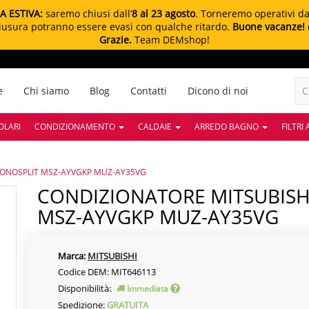
A ESTIVA:
saremo chiusi dall’
8 al 23 agosto
. Torneremo operativi d
chiusura potranno essere evasi con qualche ritardo.
Buone vacanze!
Grazie.
Team DEMshop!
e
Chi siamo
Blog
Contatti
Dicono di noi
OLARI
CONDIZIONAMENTO
CALDAIE
ARREDO BAGNO
FILTRI
MONOSPLIT MSZ-AYVGKP MUZ-AY35VG
CONDIZIONATORE MITSUBISHI 12000 BTU MONOSPLIT
MSZ-AYVGKP MUZ-AY35VG
Marca:
MITSUBISHI
Codice DEM: MIT646113
Disponibilità:
Immediata
Spedizione:
GRATUITA