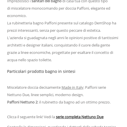
Impreziosisci i
sanitari del bagno
di casa tua con questo tipo
di miscelatore monocomando per doccia Paffoni, elegante ed
economico.
La rubinetteria bagno Paffoni presente sul catalogo DemShop ha
prezzi interessanti, senza per questo peccare di estetica.
L'azienda si guadagnata negli anni le opinioni positive di tantissimi
architetti e designer italiani, conquistando il cuore della gente
grazie a linee economiche, progettate per esaltare il concetto di
acqua nello spazio toilette.
Particolari prodotto bagno in sintesi
Miscelatore doccia decisamente
Made in Italy
: Paffoni serie
Nettuno Due, linee semplici, moderno design.
Paffoni Nettuno 2
: il rubinetto da bagno ad un ottimo prezzo.
Clicca il seguente link! Vedi la
serie completa Nettuno Due
Controlla le dimensioni, guardando i dettagli della scheda tecnica