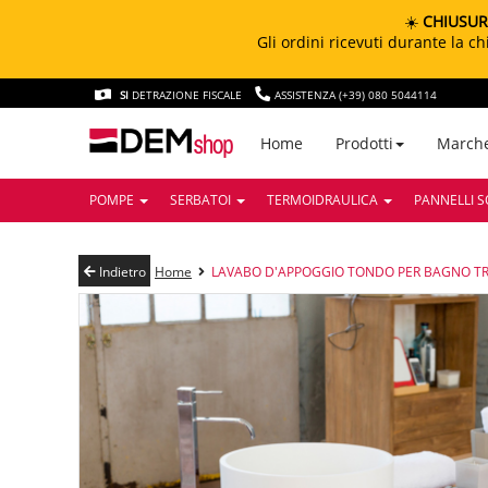
☀️
CHIUSUR
Gli ordini ricevuti durante la 
SI
DETRAZIONE FISCALE
ASSISTENZA (+39) 080 5044114
March
Home
Prodotti
POMPE
SERBATOI
TERMOIDRAULICA
PANNELLI S
Indietro
Home
LAVABO D'APPOGGIO TONDO PER BAGNO T