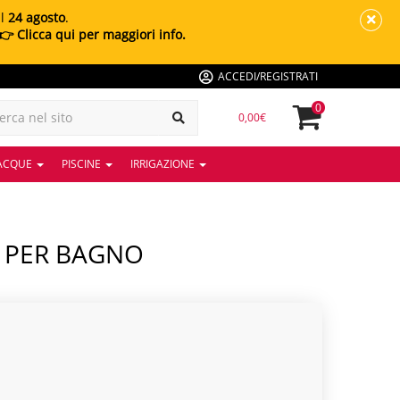
al
24 agosto
.
👉 Clicca qui per maggiori info.
ACCEDI/REGISTRATI
0
0,00€
 ACQUE
PISCINE
IRRIGAZIONE