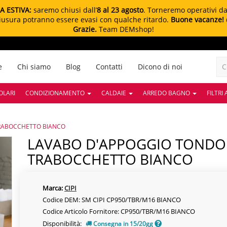
A ESTIVA:
saremo chiusi dall’
8 al 23 agosto
. Torneremo operativi d
chiusura potranno essere evasi con qualche ritardo.
Buone vacanze!
Grazie.
Team DEMshop!
e
Chi siamo
Blog
Contatti
Dicono di noi
OLARI
CONDIZIONAMENTO
CALDAIE
ARREDO BAGNO
FILTRI
RABOCCHETTO BIANCO
LAVABO D'APPOGGIO TONDO PER BAGNO
TRABOCCHETTO BIANCO
Marca:
CIPI
Codice DEM: SM CIPI CP950/TBR/M16 BIANCO
Codice Articolo Fornitore: CP950/TBR/M16 BIANCO
Disponibilità:
Consegna in 15/20gg