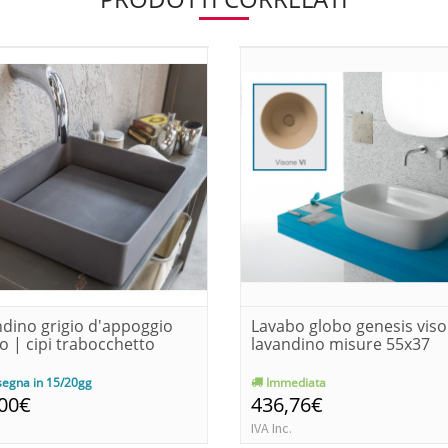
dino grigio d'appoggio
Lavabo globo genesis vis
o | cipi trabocchetto
lavandino misure 55x37
egna in 15/20gg
Immediata
,00€
436,76€
IVA Inc.