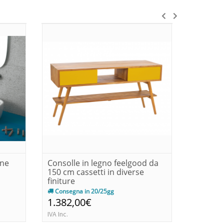
one
Consolle in legno feelgood da
Lavabo 
150 cm cassetti in diverse
bianco 
finiture
Consegna in 20/25gg
Consegn
1.382,00€
210,0
IVA Inc.
IVA Inc.