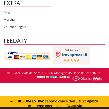
EXTRA
Blog
Marche
Voucher Regalo
FEEDATY
© DEM srl Viale dei Sarti, 6, 70132 Modugno BA - P.iva 01061680722
☀️
CHIUSURA ESTIVA:
saremo chiusi dall’
8 al 23 agosto
.
Torneremo operativi dal
24 agosto
.