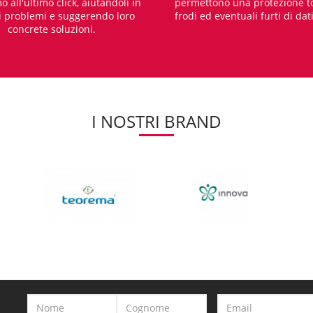
o all'ultimo click, aiutandoli in
permettono una protezione t
i problemi e suggerendo loro
frodi ed eventuali furti di dat
concrete soluzioni.
I NOSTRI BRAND