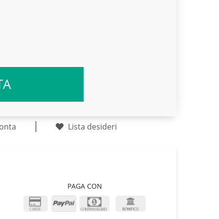
TA
onta
Lista desideri
PAGA CON