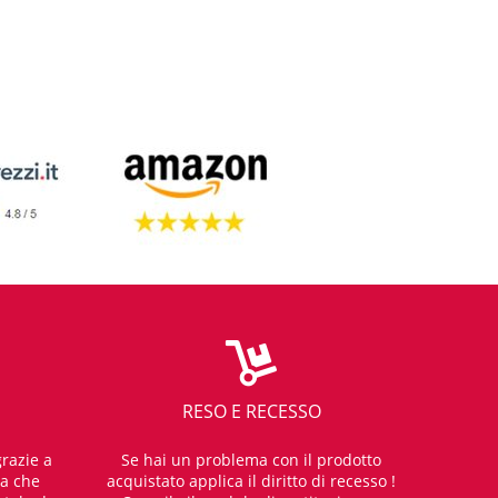
RESO E RECESSO
razie a
Se hai un problema con il prodotto
za che
acquistato applica il diritto di recesso !