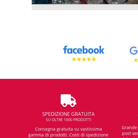
SPEDIZIONE GRATUITA
SU OLTRE 1000 PRODOTTI
Grande e
Consegna gratuita su vastissima
post ven
gamma di prodotti. Costi di spedizione