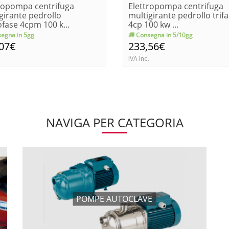
ropompa centrifuga
Elettropompa centrifuga
girante pedrollo
multigirante pedrollo trif
ase 4cpm 100 k...
4cp 100 kw ...
egna in 5gg
Consegna in 5/10gg
,07€
233,56€
IVA Inc.
NAVIGA PER CATEGORIA
POMPE AUTOCLAVE