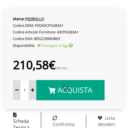
Marca:
PEDROLLO
Codice DEM: PED43CPN283A1
Codice Articolo Fornitore: 43CPN283A1
Codice EAN: 8052230003803
Disponibilità:
Consegna in 5gg
210,58€
IVA Inc.
ACQUISTA
Lista
Scheda
Confronta
desideri
Tecnica