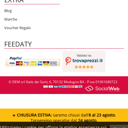
Blog
Marche
Voucher Regalo
FEEDATY
© DEM srl Viale dei Sarti, 6, 70132 Modugno BA - P.iva 01061680722
☀️
CHIUSURA ESTIVA:
saremo chiusi dall’
8 al 23 agosto
.
Torneremo operativi dal
24 agosto
.
Gli ordini ricevuti durante la chiusura potranno essere evasi
Utilizziamo i cookie per offrirvi la miglior esperienza sul