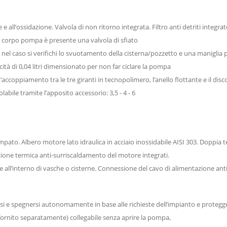
all’ossidazione. Valvola di non ritorno integrata. Filtro anti detriti integra
Sul corpo pompa è presente una valvola di sfiato
 nel caso si verifichi lo svuotamento della cisterna/pozzetto e una maniglia 
ità di 0,04 litri dimensionato per non far ciclare la pompa
 L’accoppiamento tra le tre giranti in tecnopolimero, l’anello flottante e il d
olabile tramite l’apposito accessorio: 3,5 - 4 - 6
to. Albero motore lato idraulica in acciaio inossidabile AISI 303. Doppia t
ione termica anti-surriscaldamento del motore integrati.
ne all’interno di vasche o cisterne. Connessione del cavo di alimentazione ant
i e spegnersi autonomamente in base alle richieste dell’impianto e protegge
(fornito separatamente) collegabile senza aprire la pompa,