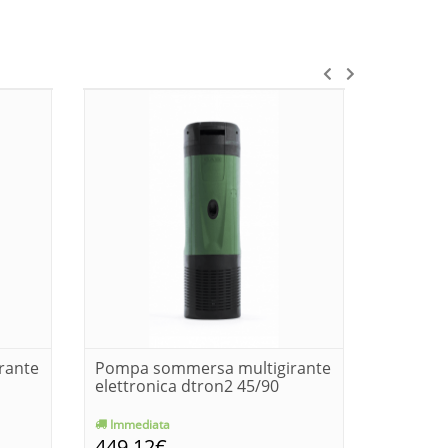
rante
Pompa sommersa multigirante
Pompa 
elettronica dtron2 45/90
elettro
Immediata
Consegn
449,12€
450,9