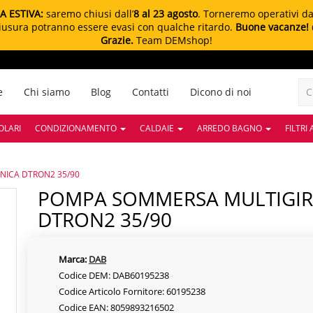
A ESTIVA:
saremo chiusi dall’
8 al 23 agosto
. Torneremo operativi d
chiusura potranno essere evasi con qualche ritardo.
Buone vacanze!
Grazie.
Team DEMshop!
e
Chi siamo
Blog
Contatti
Dicono di noi
OLARI
CONDIZIONAMENTO
CALDAIE
ARREDO BAGNO
FILTRI
NICA DTRON2 35/90
POMPA SOMMERSA MULTIGIRANTE ELETTRONICA
DTRON2 35/90
Marca:
DAB
Codice DEM: DAB60195238
Codice Articolo Fornitore: 60195238
Codice EAN: 8059893216502