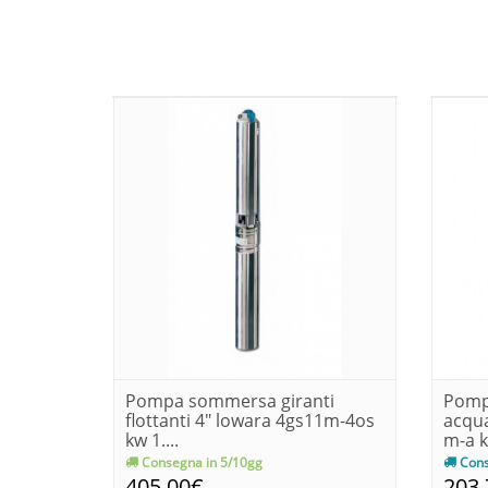
Pompa sommersa giranti
Pomp
flottanti 4" lowara 4gs11m-4os
acqua
kw 1....
m-a kw
Consegna in 5/10gg
Cons
405,00€
203