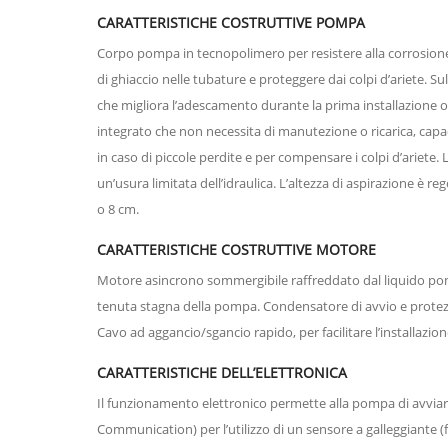
CARATTERISTICHE COSTRUTTIVE POMPA
Corpo pompa in tecnopolimero per resistere alla corrosione e 
di ghiaccio nelle tubature e proteggere dai colpi d’ariete. 
che migliora l’adescamento durante la prima installazione o
integrato che non necessita di manutezione o ricarica, capac
in caso di piccole perdite e per compensare i colpi d’ariete.
un’usura limitata dell’idraulica. L’altezza di aspirazione è reg
o 8 cm.
CARATTERISTICHE COSTRUTTIVE MOTORE
Motore asincrono sommergibile raffreddato dal liquido pompa
tenuta stagna della pompa. Condensatore di avvio e protez
Cavo ad aggancio/sgancio rapido, per facilitare l’installazio
CARATTERISTICHE DELL’ELETTRONICA
Il funzionamento elettronico permette alla pompa di avviars
Communication) per l’utilizzo di un sensore a galleggiante 