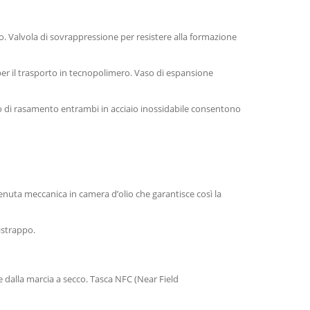
to. Valvola di sovrappressione per resistere alla formazione
per il trasporto in tecnopolimero. Vaso di espansione
isco di rasamento entrambi in acciaio inossidabile consentono
enuta meccanica in camera d’olio che garantisce così la
istrappo.
 dalla marcia a secco. Tasca NFC (Near Field