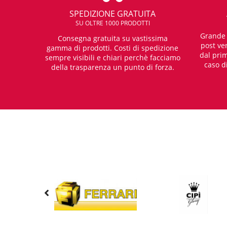
SPEDIZIONE GRATUITA
SU OLTRE 1000 PRODOTTI
Grande e
Consegna gratuita su vastissima
post ven
gamma di prodotti. Costi di spedizione
dal prim
sempre visibili e chiari perchè facciamo
caso d
della trasparenza un punto di forza.