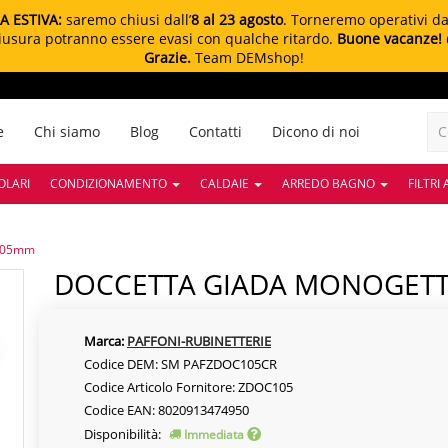
A ESTIVA:
saremo chiusi dall’
8 al 23 agosto
. Torneremo operativi d
chiusura potranno essere evasi con qualche ritardo.
Buone vacanze!
Grazie.
Team DEMshop!
e
Chi siamo
Blog
Contatti
Dicono di noi
OLARI
CONDIZIONAMENTO
CALDAIE
ARREDO BAGNO
FILTRI
105mm
DOCCETTA GIADA MONOGET
Marca:
PAFFONI-RUBINETTERIE
Codice DEM: SM PAFZDOC105CR
Codice Articolo Fornitore: ZDOC105
Codice EAN: 8020913474950
Disponibilità:
Immediata