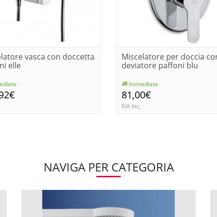
latore vasca con doccetta
Miscelatore per doccia co
ni elle
deviatore paffoni blu
diata
Immediata
,92€
81,00€
IVA Inc.
NAVIGA PER CATEGORIA