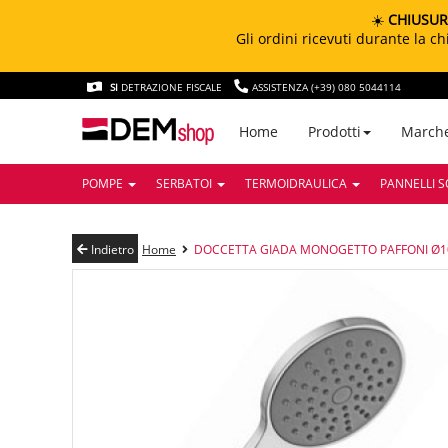
☀️
CHIUSUR
Gli ordini ricevuti durante la 
SI
DETRAZIONE FISCALE
ASSISTENZA (+39) 080 5044114
March
Home
Prodotti
POMPE
SERBATOI
TERMOIDRAULICA
PANNELLI S
Indietro
Home
DOCCETTA GIADA MONOGETTO PAFFONI Ø