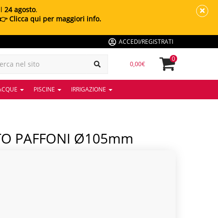
al
24 agosto
.
👉 Clicca qui per maggiori info.
ACCEDI/REGISTRATI
0
0,00€
 ACQUE
PISCINE
IRRIGAZIONE
TO PAFFONI Ø105mm