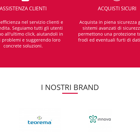
ASSISTENZA CLIENTI
ACQUISTI SICURI
fficienza nel servizio clienti e
Acquista in piena sicurezza g
dita. Seguiamo tutti gli utenti
sistemi avanzati di sicurez
o all'ultimo click, aiutandoli in
permettono una protezione t
i problemi e suggerendo loro
frodi ed eventuali furti di dat
concrete soluzioni.
I NOSTRI BRAND