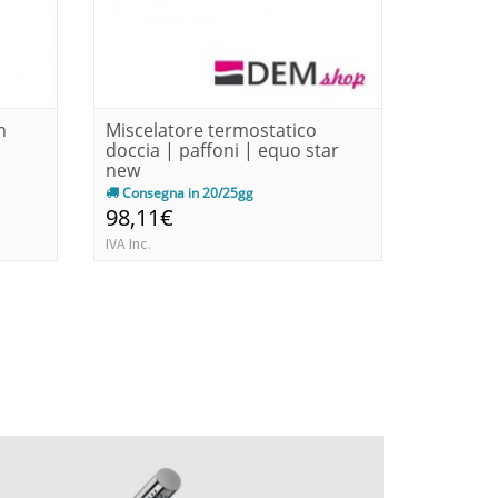
n
Miscelatore termostatico
Presa ac
doccia | paffoni | equo star
supporto
new
lusso...
Consegna in 20/25gg
Immedia
98,11€
21,00€
IVA Inc.
IVA Inc.