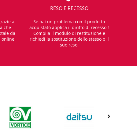
RESO E RECESSO
razie a
Se hai un problema con il prodotto
za che
acquistato applica il diritto di recesso !
otale da
Compila il modulo di restituzione e
i online.
richiedi la sostituzione dello stesso o il
suo reso.