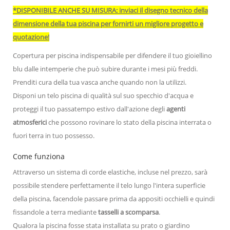
*DISPONIBILE ANCHE SU MISURA: inviaci il disegno tecnico della
dimensione della tua piscina per fornirti un migliore progetto e
quotazione!
Copertura per piscina indispensabile per difendere il tuo gioiellino
blu dalle intemperie che può subire durante i mesi più freddi.
Prenditi cura della tua vasca anche quando non la utilizzi.
Disponi un telo piscina di qualità sul suo specchio d'acqua e
proteggi il tuo passatempo estivo dall'azione degli
agenti
atmosferici
che possono rovinare lo stato della piscina interrata o
fuori terra in tuo possesso.
Come funziona
Attraverso un sistema di corde elastiche, incluse nel prezzo, sarà
possibile stendere perfettamente il telo lungo l'intera superficie
della piscina, facendole passare prima da appositi occhielli e quindi
fissandole a terra mediante
tasselli a scomparsa
.
Qualora la piscina fosse stata installata su prato o giardino