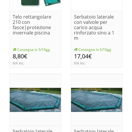
Telo rettangolare
Serbatoio laterale
210 con
con valvole per
fasce|protezione
carico acqua
invernale piscina
rinforzato sino a 1
m
Consegna in 5/10gg
Consegna in 5/10gg
8,80€
17,04€
IVA Inc.
IVA Inc.
Serbatoio laterale
Serbatoio laterale